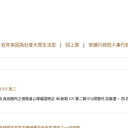
 3 近年來因為社會大眾生活型
|
回上頁
|
依據行政院人事行
ICF 第二
具效期內之視障身心障礙證明正 本(新制 ICF 第二類 01))得替代 診斷書。 
、不鏽鋼高背特 製輪椅應符合申請 條件之一(詳附錄