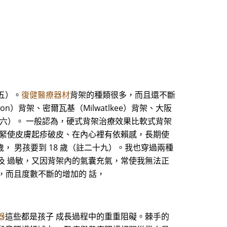
五）。
復健醫療器材
背架的種類很多，而且還不斷
背架、密爾瓦基（Milwatlkee）背架、大阪
二十六）。 一般認為，硬式背架治療效果比軟式背架
 緊使皮膚起疹破皮、在內心裡有依賴感，長期使
， 男孩要到 18 歲（註二十九）。我也穿過兩種
及 過敏，又因背架內的氣囊充氣，常使我無法正
，而且度數不斷的增加的 話，
器
這些都是孩子 成長過程中的重重阻礙。棘手的