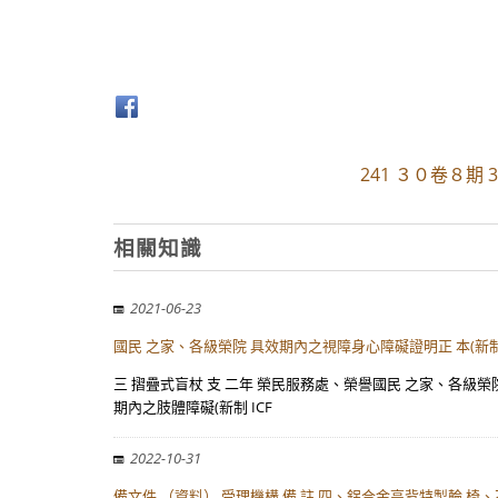
241 ３０卷８期
相關知識
2021-06-23
國民 之家、各級榮院 具效期內之視障身心障礙證明正 本(新制 
三 摺疊式盲杖 支 二年 榮民服務處、榮譽國民 之家、各級榮院 
期內之肢體障礙(新制 ICF
2022-10-31
備文件 （資料） 受理機構 備 註 四、鋁合金高背特製輪 椅