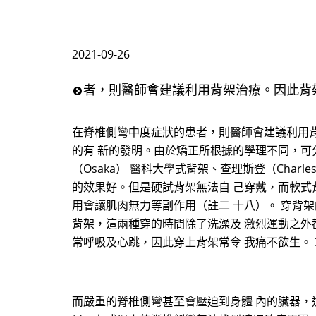
2021-09-26
者，則醫師會建議利用背架治療。因此背
在脊椎側彎中度症狀的患者，則醫師會建議利用
的有 新的發明。由於矯正所根據的學理不同，可分為
（Osaka） 醫科大學式背架、查理斯登（Cha
的效果好。但是硬試背架無法自 己穿戴，而軟式
用會讓肌肉無力等副作用（註二 十八）。 穿背架
背架，這兩種穿的時間除了洗澡及 激烈運動之外
常呼吸及心跳，因此穿上背架常令 我痛不欲生。
而嚴重的脊椎側彎甚至會壓迫到身體 內的臟器