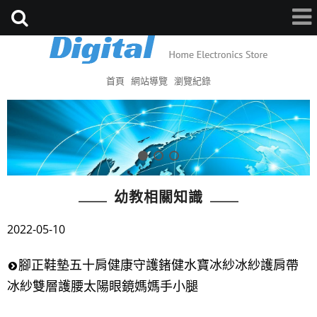
首頁
網站導覽
瀏覽紀錄
幼教相關知識
2022-05-10
腳正鞋墊五十肩健康守護鍺健水寶冰紗冰紗護肩帶
冰紗雙層護腰太陽眼鏡媽媽手小腿