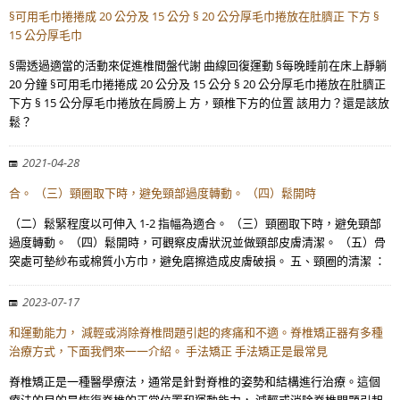
§可用毛巾捲捲成 20 公分及 15 公分 § 20 公分厚毛巾捲放在肚臍正 下方 §
15 公分厚毛巾
§需透過適當的活動來促進椎間盤代謝 曲線回復運動 §每晚睡前在床上靜躺
20 分鐘 §可用毛巾捲捲成 20 公分及 15 公分 § 20 公分厚毛巾捲放在肚臍正
下方 § 15 公分厚毛巾捲放在肩膀上 方，頸椎下方的位置 該用力？還是該放
鬆？
2021-04-28
合。 （三）頸圈取下時，避免頸部過度轉動。 （四）鬆開時
（二）鬆緊程度以可伸入 1-2 指幅為適合。 （三）頸圈取下時，避免頸部
過度轉動。 （四）鬆開時，可觀察皮膚狀況並做頸部皮膚清潔。 （五）骨
突處可墊紗布或棉質小方巾，避免磨擦造成皮膚破損。 五、頸圈的清潔 ：
2023-07-17
和運動能力， 減輕或消除脊椎問題引起的疼痛和不適。脊椎矯正器有多種
治療方式，下面我們來一一介紹。 手法矯正 手法矯正是最常見
脊椎矯正是一種醫學療法，通常是針對脊椎的姿勢和結構進行治療。這個