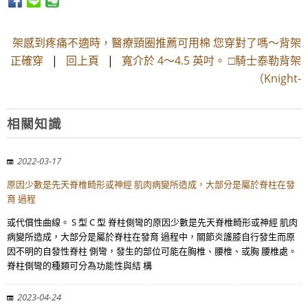
架感到疼痛不適時，醫療頸圈推薦可用棉 您穿對了嗎～背架
正確穿
|
回上頁
|
寬介於 4～4.5 英吋。 □騎士泰勒背架
（Knight-
相關知識
2022-03-17
原因少數是先天脊椎畸形或神經 肌肉病變所造成，大部分是屬於脊柱在發
育 過程
或代償性曲線。 S 型 C 型 脊柱側彎的原因少數是先天脊椎畸形或神經 肌肉
病變所造成，大部分是屬於脊柱在發育 過程中，關節炎護膝自行發生而原
因不明的自發性脊柱 側彎，發生的部位可能在胸椎、腰椎、或胸 腰椎處。
脊柱側彎的種類可分為功能性與結 構
2023-04-24