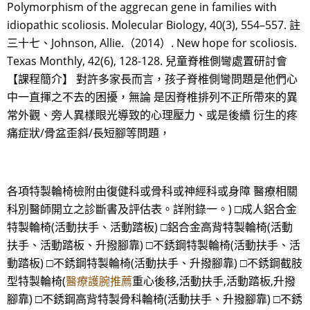
Polymorphism of the aggrecan gene in families with
idiopathic scoliosis. Molecular Biology, 40(3), 554–557. 註
三十七、Johnson, Allie.（2014）. New hope for scoliosis.
Texas Monthly, 42(6), 128-128. 兒童脊椎側彎處置研討會
【課程簡介】 對許多家長而言，孩子脊椎側彎問題是他們心
中一直揮之不去的困擾，無論 是因脊椎排列不正所帶來的異
常外觀、旁人異樣眼光導致的心理壓力、或是後續 衍生的疼
痛症狀/骨盆歪斜/長短腳等問題，
各項特製輪椅檢附由復健科或骨科或神經科或身障 醫療相關
科別醫師開立之診斷書及評估表。詳附錄一。) □成人鋁合金
特製輪椅(活動扶手、活動踏板) □鋁合金高背特製輪椅(活動
扶手、活動踏板、升撥腳靠) □不銹鋼特製輪椅(活動扶手、活
動踏板) □不銹鋼特製輪椅(活動扶手、升撥腳靠) □不銹鋼截肢
型特製輪椅(
醫療護腕推薦
重心後移,活動扶手,活動踏板,升撥
腳靠) □不銹鋼高背特製骨科輪椅(活動扶手、升撥腳靠) □不銹