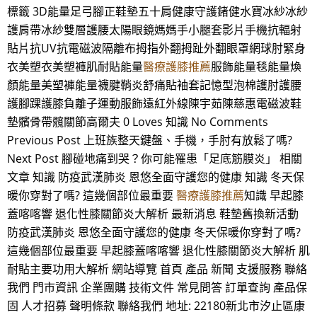
標籤 3D能量足弓腳正鞋墊五十肩健康守護鍺健水寶冰紗冰紗
護肩帶冰紗雙層護腰太陽眼鏡媽媽手小腿套影片手機抗輻射
貼片抗UV抗電磁波隔離布拇指外翻拇趾外翻眼罩網球肘緊身
衣美塑衣美塑褲肌耐貼能量
醫療護膝推薦
服飾能量毯能量煥
顏能量美塑褲能量襪腱鞘炎舒痛貼袖套記憶型泡棉護肘護腰
護腳踝護膝負離子運動服飾遠紅外線陳宇茹陳慈惠電磁波鞋
墊髕骨帶髖關節高爾夫 0 Loves 知識 No Comments
Previous Post 上班族整天鍵盤、手機，手肘有放鬆了嗎?
Next Post 腳碰地痛到哭？你可能罹患「足底筋膜炎」 相關
文章 知識 防疫武漢肺炎 恩悠全面守護您的健康 知識 冬天保
暖你穿對了嗎? 這幾個部位最重要
醫療護膝推薦
知識 早起膝
蓋喀喀響 退化性膝關節炎大解析 最新消息 鞋墊舊換新活動
防疫武漢肺炎 恩悠全面守護您的健康 冬天保暖你穿對了嗎?
這幾個部位最重要 早起膝蓋喀喀響 退化性膝關節炎大解析 肌
耐貼主要功用大解析 網站導覽 首頁 產品 新聞 支援服務 聯絡
我們 門市資訊 企業團購 技術文件 常見問答 訂單查詢 產品保
固 人才招募 聲明條款 聯絡我們 地址: 22180新北市汐止區康