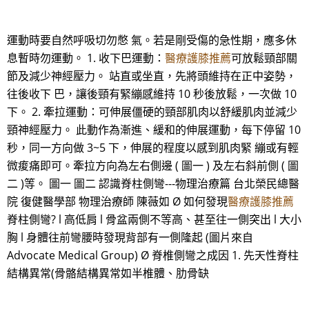
運動時要自然呼吸切勿憋 氣。若是剛受傷的急性期，應多休
息暫時勿運動。 1. 收下巴運動：
醫療護膝推薦
可放鬆頸部關
節及減少神經壓力。 站直或坐直，先將頭維持在正中姿勢，
往後收下 巴，讓後頸有緊繃感維持 10 秒後放鬆，一次做 10
下。 2. 牽拉運動：可伸展僵硬的頸部肌肉以舒緩肌肉並減少
頸神經壓力。 此動作為漸進、緩和的伸展運動，每下停留 10
秒，同一方向做 3~5 下，伸展的程度以感到肌肉緊 繃或有輕
微痠痛即可。牽拉方向為左右側邊 ( 圖一 ) 及左右斜前側 ( 圖
二 )等。 圖一 圖二 認識脊柱側彎---物理治療篇 台北榮民總醫
院 復健醫學部 物理治療師 陳薇如 Ø 如何發現
醫療護膝推薦
脊柱側彎? l 高低肩 l 骨盆兩側不等高、甚至往一側突出 l 大小
胸 l 身體往前彎腰時發現背部有一側隆起 (圖片來自
Advocate Medical Group) Ø 脊椎側彎之成因 1. 先天性脊柱
結構異常(骨骼結構異常如半椎體、肋骨缺