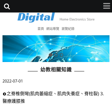
首頁
網站導覽
瀏覽紀錄
幼教相關知識
2022-07-01
之脊椎側彎(肌肉萎縮症、肌肉失養症、脊柱裂) 3.
醫療護膝推