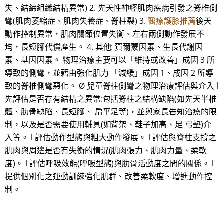
失、結締組織結構異常) 2. 先天性神經肌肉疾病引發之脊椎側
彎(肌肉萎縮症、肌肉失養症、脊柱裂) 3.
醫療護膝推薦
後天
動作控制異常，肌肉關節位置失衡、左右兩側動作發展不
均，長短腳代償產生。 4. 其他: 賀爾蒙因素、生長代謝因
素、基因因素。 物理治療主要可以「維持或改善」成因 3 所
導致的側彎，並藉由強化肌力 「減緩」成因 1、成因 2 所導
致的脊椎側彎惡化。 Ø 兒童脊柱側彎之物理治療評估與介入 l
先評估是否存有結構之異常:包括脊柱之結構缺陷(如先天半椎
體、肋骨缺陷、長短腳、 扁平足等)，並與家長告知治療的限
制，以及是否需要使用輔具(如背架、鞋子加高、足 弓墊)介
入等。 l 評估動作型態與粗大動作發展。 l 評估與脊柱支撐之
肌肉與周邊是否有失衡的情況(肌肉張力、肌肉力量、柔軟
度)。 l 評估呼吸效能(呼吸型態)與肋骨活動度之間的關係。 l
提供個別化之運動訓練強化肌群、改善柔軟度、增進動作控
制。