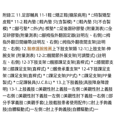
附錄三 11.足部輔具 11-1鞋 □矯正鞋(糖尿病用) * □特製矯型
皮鞋* 11-2.鞋內墊 □鞋內墊 只(含製模) * □鞋內墊 只(不合製
模) * □腳弓墊* □外(內) 楔墊* □足後跟矽膠墊 (附量測表) □全
足矽膠墊(附量測表) □腳拇指外翻固定器(註明左、右側) □拇
指外翻日間繃帶(註明左、右側) □拇指外翻夜間支架(註明
左、右側) 12.
醫療護腕推薦
上下肢支架類 12-1□上肢支架-伸
腕支架 (附量測表) 12-2□髖關節外展支架(可調整式) (註明
左、右側) 12-3下肢支架 □髖膝踝足支架(直桿式) * □膝關節支
架 □膝踝足支架(直桿式) * □髕骨承重支架* 12-4下肢踝足支
架 □踝足支架(直桿式) * □踝足支架(PP式) * □踝足支架(PP量
製式) * □足踝裝具(U.C.B.L) * 13.上下肢義肢(具肢障身障證
明) 13-1.上肢義肢 □美觀性肘上義肢一左側 □美觀性肘上義肢
一右側 □美觀性肘下義肢一左側 □美觀性肘下義肢一右側 □部
分手掌義肢 □美觀手套(上肢截肢患者使用配件) □肘上手鉤義
肢(自體驅動式)一左側 □肘上手鉤義肢(自體驅動式)一