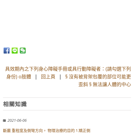
具效期內之下列身心障礙手冊或具行動障礙者：(請勾選下列
身份) o肢體
|
回上頁
|
§ 沒有被背架包覆的部位可能更
歪斜 § 無法讓人體的中心
相關知識
2021-06-06
斷嚴 重程度及側彎方向。 物理治療的目的 1.矯正側