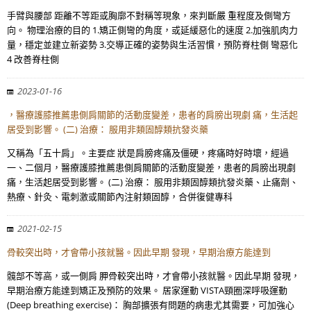
手臂與腰部 距離不等距或胸廓不對稱等現象，來判斷嚴 重程度及側彎方
向。 物理治療的目的 1.矯正側彎的角度，或延緩惡化的速度 2.加強肌肉力
量，穩定並建立新姿勢 3.交導正確的姿勢與生活習慣，預防脊柱側 彎惡化
4 改善脊柱側
2023-01-16
，醫療護膝推薦患側肩關節的活動度變差，患者的肩膀出現劇 痛，生活起
居受到影響。 (二) 治療： 服用非類固醇類抗發炎藥
又稱為「五十肩」。主要症 狀是肩膀疼痛及僵硬，疼痛時好時壞，經過
一、二個月，醫療護膝推薦患側肩關節的活動度變差，患者的肩膀出現劇
痛，生活起居受到影響。 (二) 治療： 服用非類固醇類抗發炎藥、止痛劑、
熱療、針灸、電刺激或關節內注射類固醇，合併復健專科
2021-02-15
骨較突出時，才會帶小孩就醫。因此早期 發現，早期治療方能達到
髖部不等高，或一側肩 胛骨較突出時，才會帶小孩就醫。因此早期 發現，
早期治療方能達到矯正及預防的效果。 居家運動 VISTA頸圈深呼吸運動
(Deep breathing exercise)： 胸部擴張有問題的病患尤其需要，可加強心