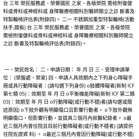
台 三年 榮民服務處、榮譽國民 之家、各級榮院 需檢附復健
科或骨科或神經科或 身障醫療相關科別醫師開立之診 斷書及
特製輪椅評估表(附錄四)。 二一 不銹鋼加重型特製輪椅(活動
扶手,踏板) 台 三年 榮民服務處、榮譽國民 之家、各級榮院
需檢附復健科或骨科或神經科或 身障醫療相關科別醫師開立
之診 斷書及特製輪椅評估表(附錄四)。
一、榮民姓名： 二、申請日期： 年 月 日 三、受理申請單
位： (榮服處、榮家) 四、申請人具效期內之下列身心障礙手
冊或具行動障礙者：(請勾選下列身份) o肢體障礙者(新制 ICF
第七類 05)：效期至 年 月 日 o平衡機能障礙(新制 ICF 第二類
03)：效期至 年 月 日 o行動障礙(或行動不穩)者(請勾選或簡
述原因) o下肢外觀有明顯傷口且影響行動者。 o下肢外觀無
明顯傷口，但影響行動，並提具三個月內就醫紀錄者。 o最
近三個月內曾住院且目前行動障礙者(或行動不穩者) (請提供
住院佐證資 料) 。 o最近三個月內曾因行動障礙(或行動不穩)