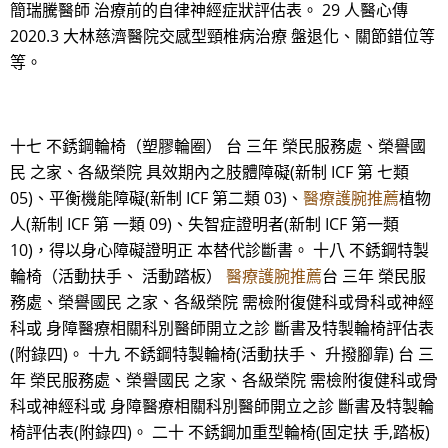
簡瑞騰醫師 治療前的自律神經症狀評估表。 29 人醫心傳
2020.3 大林慈濟醫院交感型頸椎病治療 盤退化、關節錯位等
等。
十七 不銹鋼輪椅（塑膠輪圈） 台 三年 榮民服務處、榮譽國
民 之家、各級榮院 具效期內之肢體障礙(新制 ICF 第 七類
05)、平衡機能障礙(新制 ICF 第二類 03)、
醫療護腕推薦
植物
人(新制 ICF 第 一類 09)、失智症證明者(新制 ICF 第一類
10)，得以身心障礙證明正 本替代診斷書。 十八 不銹鋼特製
輪椅（活動扶手、 活動踏板）
醫療護腕推薦
台 三年 榮民服
務處、榮譽國民 之家、各級榮院 需檢附復健科或骨科或神經
科或 身障醫療相關科別醫師開立之診 斷書及特製輪椅評估表
(附錄四)。 十九 不銹鋼特製輪椅(活動扶手、 升撥腳靠) 台 三
年 榮民服務處、榮譽國民 之家、各級榮院 需檢附復健科或骨
科或神經科或 身障醫療相關科別醫師開立之診 斷書及特製輪
椅評估表(附錄四)。 二十 不銹鋼加重型輪椅(固定扶 手,踏板)