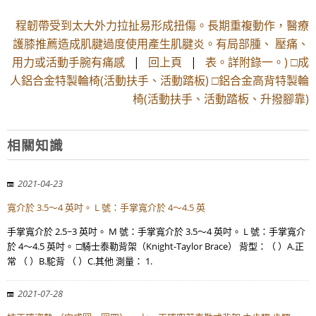
程韌帶受到太大外力拉扯易形成扭傷。長期重複動作，醫療
護膝推薦造成肌腱過度使用產生肌腱炎。有局部腫、 壓痛、
用力或活動手腕有痛感
|
回上頁
|
表。詳附錄一。) □成
人鋁合金特製輪椅(活動扶手、活動踏板) □鋁合金高背特製輪
椅(活動扶手、活動踏板、升撥腳靠)
相關知識
2021-04-23
寬介於 3.5～4 英吋。 L 號：手掌寬介於 4～4.5 英
手掌寬介於 2.5~3 英吋。 M 號：手掌寬介於 3.5～4 英吋。 L 號：手掌寬介
於 4～4.5 英吋。 □騎士泰勒背架（Knight-Taylor Brace） 背型：（ ）A.正
常 （ ）B.駝背 （ ）C.其他 測量： 1.
2021-07-28