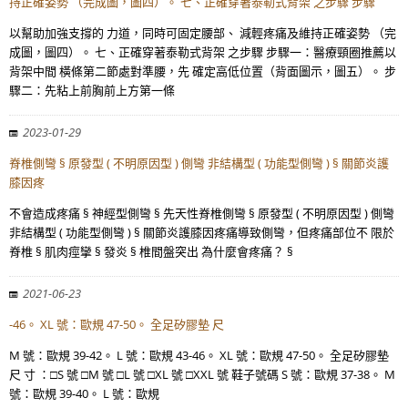
持正確姿勢 （完成圖，圖四）。 七、正確穿著泰勒式背架 之步驟 步驟
以幫助加強支撐的 力道，同時可固定腰部、 減輕疼痛及維持正確姿勢 （完
成圖，圖四）。 七、正確穿著泰勒式背架 之步驟 步驟一：醫療頸圈推薦以
背架中間 橫條第二節處對準腰，先 確定高低位置（背面圖示，圖五）。 步
驟二：先粘上前胸前上方第一條
2023-01-29
脊椎側彎 § 原發型 ( 不明原因型 ) 側彎 非結構型 ( 功能型側彎 ) § 關節炎護
膝因疼
不會造成疼痛 § 神經型側彎 § 先天性脊椎側彎 § 原發型 ( 不明原因型 ) 側彎
非結構型 ( 功能型側彎 ) § 關節炎護膝因疼痛導致側彎，但疼痛部位不 限於
脊椎 § 肌肉痙攣 § 發炎 § 椎間盤突出 為什麼會疼痛？ §
2021-06-23
-46。 XL 號：歐規 47-50。 全足矽膠墊 尺
M 號：歐規 39-42。 L 號：歐規 43-46。 XL 號：歐規 47-50。 全足矽膠墊
尺 寸 ：□S 號 □M 號 □L 號 □XL 號 □XXL 號 鞋子號碼 S 號：歐規 37-38。 M
號：歐規 39-40。 L 號：歐規