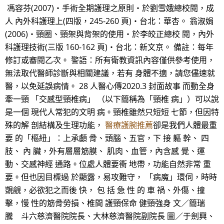
馮容芬(2007)‧手術全期護理之原則‧於劉雪娥總校閱，成
人 內外科護理上(四版，245-260 頁)‧台北：華杏。 翁淑娟
(2006)‧頸圈、頸架與背架的使用‧於李皎正總校 閱，內外
科護理技術(三版 160-162 頁)‧台北：新文京。 備註：每年
修訂或審閱乙次。 警語：所有衛教資訊內容僅供參考使用，
無法取代醫師診斷與相關建議，若有 身體不適，請您儘速就
醫，以免延誤病情。 28 人醫心傳2020.3 封面故事 而動全身
牽一頸 「交感型頸椎病」 （以下簡稱為「頸椎 病」）可以說
是一個 現代人常犯的文明 病。頸椎雖然只短短 七節，但因特
殊的解 剖結構及生理功能，
醫療護腕推薦
卻是我們人體最重
要 的「樞紐」：上承顱 骨、頭腦、五官，下 接 軀 幹、 四
肢、 內 臟，外有層層筋膜、 肌肉、血管，內含感 覺、運
動、交感神經 通路。位處人體要衝 地帶，功能自然非常 重
要。但也因目標過 於顯露，易攻難守， 「病魔」環伺，時時
覬覦，必欲犯之而後 快， 包 括 急 性 的 車 禍、外傷、撞
擊，慢 性的筋骨勞損、椎間 護頸保命 健頸強身 文／簡瑞
騰 斗六慈濟醫院院長、大林慈濟醫院副院長 圖／于劍興、