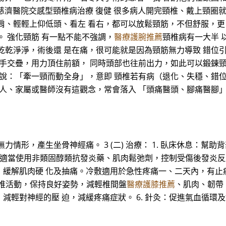
3 大林慈濟醫院交感型頸椎病治療 復健 很多病人開完頸椎、戴上頸
肩、輕輕上仰低頭、看左 看右，都可以放鬆頸筋，不但舒服，更
。 強化頸筋 有一點不能不強調，
醫療護腕推薦
頸椎病有一大半 
乾乾淨淨，術後還 是在痛，很可能就是因為頸筋無力導致 錯位
雙手交疊，用力頂住前額， 同時頭部也往前出力，如此可以鍛鍊頸
常說：「牽一頸而動全身」，意即 頸椎若有病（退化、失穩、錯
病人、家屬或醫師沒有這觀念，常會落入 「頭痛醫頭、腳痛醫腳
力情形，產生坐骨神經痛。 3 (二) 治療： 1. 臥床休息：
療：適當使用非類固醇類抗發炎藥、肌肉鬆弛劑，控制受傷後發炎反
，緩解肌肉硬 化及抽痛。冷敷適用於急性疼痛一、二天內，有止
脊椎活動，保持良好姿勢，減輕椎間盤
醫療護膝推薦
、肌肉、韌帶、
輕對神經的壓 迫，減緩疼痛症狀。 6. 針灸：促進氣血循環及