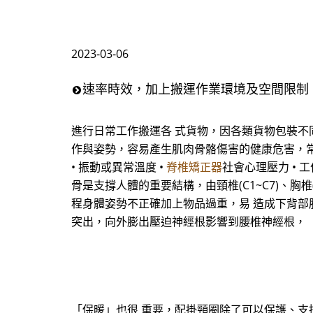
2023-03-06
速率時效，加上搬運作業環境及空間限制
進行日常工作搬運各 式貨物，因各類貨物包裝不
作與姿勢，容易產生肌肉骨骼傷害的健康危害，常見潛
• 振動或異常溫度 •
脊椎矯正器
社會心理壓力 • 
骨是支撐人體的重要結構，由頸椎(C1~C7)、胸椎
程身體姿勢不正確加上物品過重，易 造成下背部
突出，向外膨出壓迫神經根影響到腰椎神經根，
「保暖」也很 重要，配掛頸圈除了可以保護、支