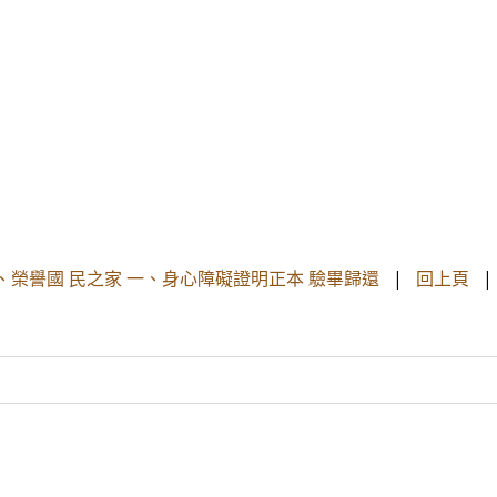
務 處、榮譽國 民之家 一、身心障礙證明正本 驗畢歸還
|
回上頁