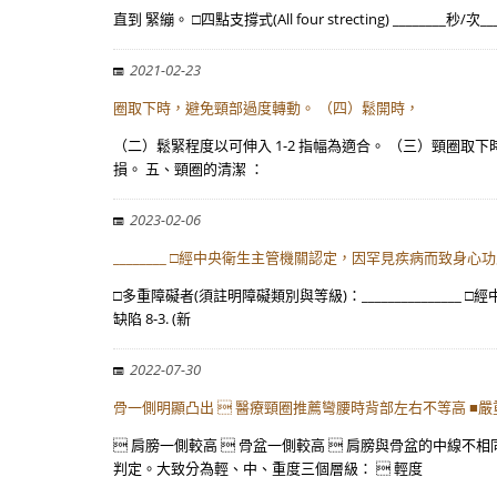
直到 緊繃。 □四點支撐式(All four strecting) ____
2021-02-23
圈取下時，避免頸部過度轉動。 （四）鬆開時，
（二）鬆緊程度以可伸入 1-2 指幅為適合。 （三）頸圈
損。 五、頸圈的清潔 ：
2023-02-06
________ □經中央衛生主管機關認定，因罕見疾病而致身
□多重障礙者(須註明障礙類別與等級)：____________
缺陷 8-3. (新
2022-07-30
骨一側明顯凸出  醫療頸圈推薦彎腰時背部左右不等高 ■嚴
 肩膀一側較高  骨盆一側較高  肩膀與骨盆的中線不相
判定。大致分為輕、中、重度三個層級：  輕度