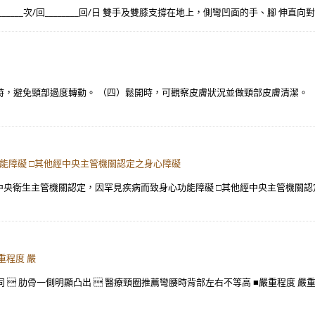
____秒/次________次/回________回/日 雙手及雙膝支撐在地上，側彎凹面的手、腳
取下時，避免頸部過度轉動。 （四）鬆開時，可觀察皮膚狀況並做頸部皮膚清潔
心功能障礙 □其他經中央主管機關認定之身心障礙
___ □經中央衛生主管機關認定，因罕見疾病而致身心功能障礙 □其他經中央主管機
重程度 嚴
同  肋骨一側明顯凸出  醫療頸圈推薦彎腰時背部左右不等高 ■嚴重程度 嚴