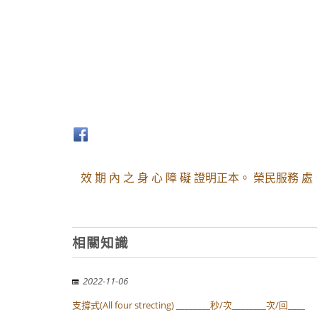
效 期 內 之 身 心 障 礙 證明正本。 榮民服
相關知識
2022-11-06
支撐式(All four strecting) ________秒/次________次/回____