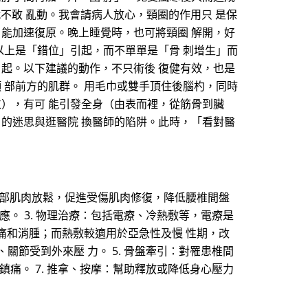
圈就不敢 亂動。我會請病人放心，頸圈的作用只 是保
 能加速復原。晚上睡覺時，也可將頸圈 解開，好
以上是「錯位」引起，而不單單是「骨 刺增生」而
引起。以下建議的動作，不只術後 復健有效，也是
 部前方的肌群。 用毛巾或雙手頂住後腦杓，同時
位），有可 能引發全身（由表而裡，從筋骨到臟
」的迷思與逛醫院 換醫師的陷阱。此時，「看對醫
幫助背部肌肉放鬆，促進受傷肌肉修復，降低腰椎間盤
應。 3. 物理治療：包括電療、冷熱敷等，電療是
痛和消腫；而熱敷較適用於亞急性及慢 性期，改
關節受到外來壓 力。 5. 骨盤牽引：對罹患椎間
鎮痛。 7. 推拿、按摩：幫助釋放或降低身心壓力