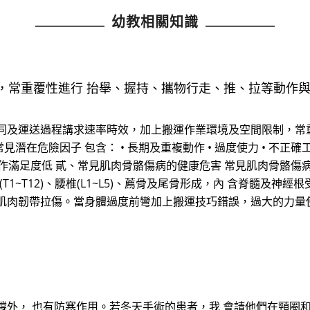
幼教相關知識
，常重覆性進行 抬舉、握持、攜物行走、推、拉等動作
同及運送過程講求速率時效，加上搬運作業環境及空間限制，常
在危險因子 包含： • 長期及重複動作 • 過度使力 • 不正確
工作滿足度低 貳、常見肌肉骨骼傷病的健康危害 常見肌肉骨骼傷病的
(T1~T12)、腰椎(L1~L5)、薦骨及尾骨形成，內 含脊髓
肌肉韌帶拉傷。當身體過度前彎加上搬運技巧錯誤，過大的力量
撐外， 也有防寒作用。若冬天手術的患者，我 會請他們在頸圈