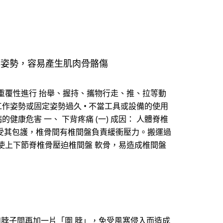
與姿勢，容易產生肌肉骨骼傷
重覆性進行 抬舉、握持、攜物行走、推、拉等動
工作姿勢或固定姿勢過久 • 不當工具或設備的使用
健康危害 一、 下背疼痛 (一) 成因： 人體脊椎
及神經根受其包護，椎骨間有椎間盤負責緩衝壓力。搬運過
使上下節脊椎骨壓迫椎間盤 軟骨，易造成椎間盤
和脖子間再加一片「圍 脖」，免受風寒侵入而造成