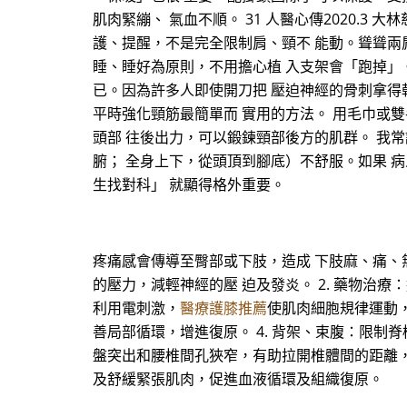
肌肉緊繃、 氣血不順。 31 人醫心傳2020.
護、提醒，不是完全限制肩、頸不 能動。聳聳兩
睡、睡好為原則，不用擔心植 入支架會「跑掉」
已。因為許多人即使開刀把 壓迫神經的骨刺拿得
平時強化頸筋最簡單而 實用的方法。 用毛巾或
頭部 往後出力，可以鍛鍊頸部後方的肌群。 我
腑； 全身上下，從頭頂到腳底）不舒服。如果 
生找對科」 就顯得格外重要。
疼痛感會傳導至臀部或下肢，造成 下肢麻、痛、無
的壓力，減輕神經的壓 迫及發炎。 2. 藥物治
利用電刺激，
醫療護膝推薦
使肌肉細胞規律運動
善局部循環，增進復原。 4. 背架、束腹：限制
盤突出和腰椎間孔狹窄，有助拉開椎體間的距離，減
及舒緩緊張肌肉，促進血液循環及組織復原。