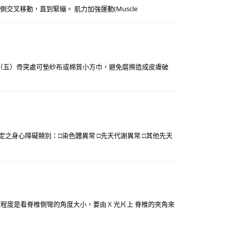
 伸直向對側交叉移動，直到緊繃。 肌力加強運動(Muscle
。 （五）骨突處可墊紗布或棉質小方巾，避免磨擦造成皮膚破
關認定之身心障礙類別：□染色體異常 □先天代謝異常 □其他先天
重程度是看脊椎側彎的角度大小，要由 X 光片上 脊椎的夾角來