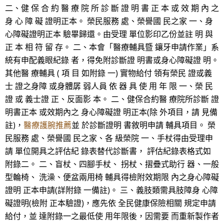
二、健 保 合 約 醫 療 院 所 診 斷 證 明 書 正 本 或 效 期 內 之
身 心 障 礙 證明正本。 榮民服務 處、榮譽國 民之家 一、身
心障礙證明正本 驗畢歸還。由受理 單位影印乙份並註 明 與
正 本 相 符 留 存。 二、本會「醫療輔具暨 鑲牙申請作業」系
統有申配義眼紀錄 者，得免附診斷證 明書或身心障礙證 明。
其他醫 療輔具 ( 項 目 如附錄 一) 實物給付 領有榮民 證或義
士 證之身障 或身體孱 弱人員 依 器 具 使 用 年 限 一、榮 民
證 或 義士證 正、反面影 本。 二、健保合約醫 療院所診斷 證
明書正本 或效期內之 身心障礙證 明正本(除 外項目，請 見備
註)，
醫療護腕推薦
並 於診斷證明 書敘明申請 輔具項目。 榮
民服務 處、榮譽國 民之家、各 級榮院 一、手杖得由受理申
請 單位開具之評估紀 錄表替代診斷書， 評估紀錄表格式如
附錄二。 二、盲杖、四腳手杖、 拐杖、摺疊式助行 器、一般
型輪椅、 洗澡、便盆兩用椅 輔具得檢附效期限 內之身心障礙
證明 正本申請(詳附錄 一備註)。 三、義肢類需具肢障身 心障
礙證明(檢附 正本驗證)，應先依 全民健康保險相關 規定申請
給付，並 達附錄一之最低使 用年限後，因需要 而重新製作者