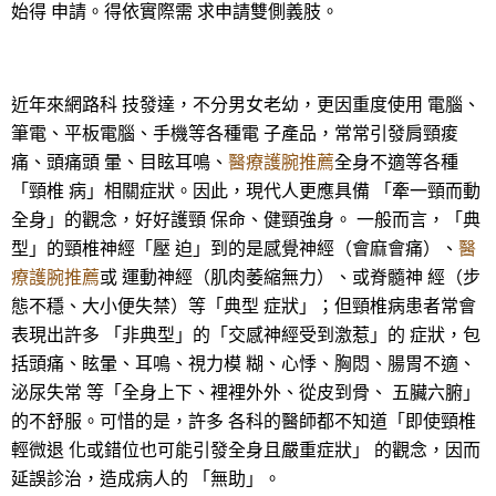
始得 申請。得依實際需 求申請雙側義肢。
近年來網路科 技發達，不分男女老幼，更因重度使用 電腦、
筆電、平板電腦、手機等各種電 子產品，常常引發肩頸痠
痛、頭痛頭 暈、目眩耳鳴、
醫療護腕推薦
全身不適等各種
「頸椎 病」相關症狀。因此，現代人更應具備 「牽一頸而動
全身」的觀念，好好護頸 保命、健頸強身。 一般而言，「典
型」的頸椎神經「壓 迫」到的是感覺神經（會麻會痛）、
醫
療護腕推薦
或 運動神經（肌肉萎縮無力）、或脊髓神 經（步
態不穩、大小便失禁）等「典型 症狀」；但頸椎病患者常會
表現出許多 「非典型」的「交感神經受到激惹」的 症狀，包
括頭痛、眩暈、耳鳴、視力模 糊、心悸、胸悶、腸胃不適、
泌尿失常 等「全身上下、裡裡外外、從皮到骨、 五臟六腑」
的不舒服。可惜的是，許多 各科的醫師都不知道「即使頸椎
輕微退 化或錯位也可能引發全身且嚴重症狀」 的觀念，因而
延誤診治，造成病人的 「無助」。