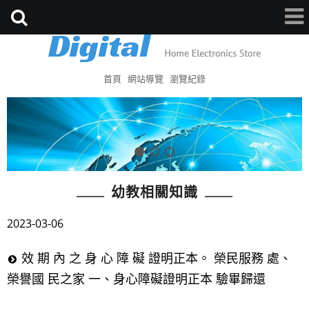
首頁
網站導覽
瀏覽紀錄
幼教相關知識
2023-03-06
效 期 內 之 身 心 障 礙 證明正本。 榮民服務 處、
榮譽國 民之家 一、身心障礙證明正本 驗畢歸還