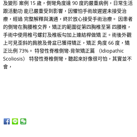
及變形 案例 15 歲，側彎角度達 90 度的嚴重病例，日常生活
跟活動功 能已嚴重受到影響，因懼怕手術故遲遲未接受治
療，經過 完整解釋與溝通，終於放心接受手術治療。 因患者
的側彎在胸腰椎交界，矯正的範圍從第四胸椎至第 四腰椎，
手術中使用椎弓螺釘及椎板勾加上連結桿做矯 正。術後外觀
上可見歪斜的肩膀及骨盆已獲得矯正，矯正 角度 66 度，矯
正比例 73%。 特發性脊椎側彎-背架矯正篇 （Idiopathic
Scoliosis） 特發性脊椎側彎，聽起來好像很可怕，其實並不
會，