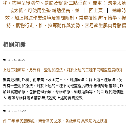
移，盡量呈後腦勺、肩膀及臀 部三點垂直。 開車： 勿坐太遠
或太低。可使用坐墊 輔助坐高，並
|
回上頁
|
速率時
效，加上搬運作業環境及空間限制，常重覆性進行 抬舉、握
持、攜物行走、推、拉等動作與姿勢，容易產生肌肉骨骼傷
相關知識
2021-04-21
上述三種療法，另外有一些附加療法，對於上述的三種不同輕重程度的脊
就需經利用外科手術來矯正及固定。 4、附加療法： 除上述三種療法，另
外有一些附加療法，對於上述的三種不同輕重程度的脊 椎側彎患者都可以
加以實施治療，包括物理治療、脊椎治療、瑜珈運動等，到目 現代鐘樓怪
人-淺談脊椎側彎 6 前都無法證明上述的實質療效
2022-03-29
台 二年 榮民服務處、榮譽國民 之家、各級榮院 具效期內之肢體