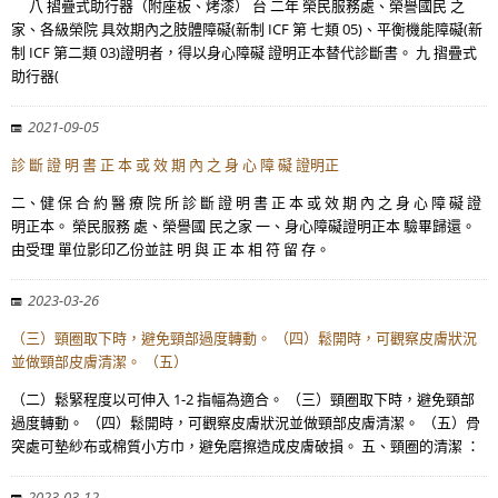
八 摺疊式助行器（附座板、烤漆） 台 二年 榮民服務處、榮譽國民 之
家、各級榮院 具效期內之肢體障礙(新制 ICF 第 七類 05)、平衡機能障礙(新
制 ICF 第二類 03)證明者，得以身心障礙 證明正本替代診斷書。 九 摺疊式
助行器(
2021-09-05
診 斷 證 明 書 正 本 或 效 期 內 之 身 心 障 礙 證明正
二、健 保 合 約 醫 療 院 所 診 斷 證 明 書 正 本 或 效 期 內 之 身 心 障 礙 證
明正本。 榮民服務 處、榮譽國 民之家 一、身心障礙證明正本 驗畢歸還。
由受理 單位影印乙份並註 明 與 正 本 相 符 留 存。
2023-03-26
（三）頸圈取下時，避免頸部過度轉動。 （四）鬆開時，可觀察皮膚狀況
並做頸部皮膚清潔。 （五）
（二）鬆緊程度以可伸入 1-2 指幅為適合。 （三）頸圈取下時，避免頸部
過度轉動。 （四）鬆開時，可觀察皮膚狀況並做頸部皮膚清潔。 （五）骨
突處可墊紗布或棉質小方巾，避免磨擦造成皮膚破損。 五、頸圈的清潔 ：
2023-03-12