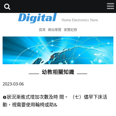
首頁
網站導覽
瀏覽紀錄
幼教相關知識
2023-03-06
狀況漸進式增加次數及時 間。 （七）儘早下床活
動，視需要使用輪椅或助&