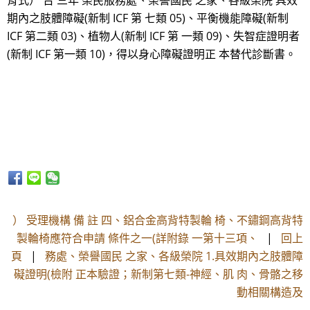
背式） 台 三年 榮民服務處、榮譽國民 之家、各級榮院 具效
期內之肢體障礙(新制 ICF 第 七類 05)、平衡機能障礙(新制
ICF 第二類 03)、植物人(新制 ICF 第 一類 09)、失智症證明者
(新制 ICF 第一類 10)，得以身心障礙證明正 本替代診斷書。
） 受理機構 備 註 四、鋁合金高背特製輪 椅、不鏽鋼高背特
製輪椅應符合申請 條件之一(詳附錄 一第十三項、
|
回上
頁
|
務處、榮譽國民 之家、各級榮院 1.具效期內之肢體障
礙證明(檢附 正本驗證；新制第七類-神經、肌 肉、骨骼之移
動相關構造及