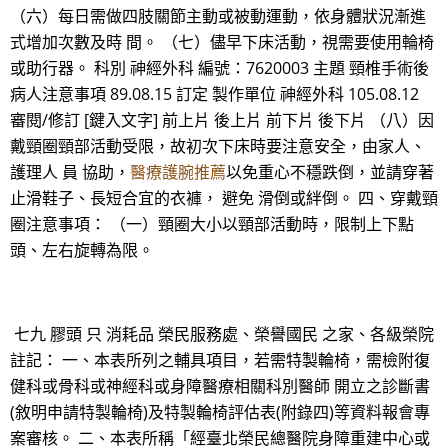
（六）每日需做四肢關節主動或被動運動，依身體狀況漸進
式增加次數及時 間。 （七）儘早下床活動，視需要使用輪椅
或助行器。 科別 神經外科 編號：7620003 主題 頸椎手術後
病人注意事項 89.08.15 訂定 製作單位 神經外科 105.08.12
審閱/修訂 [鍵入文字] 前上片 後上片 前下片 後下片 （八）因
戴頸圈頸部活動受限，故初次下床時要注意安全，由家人、
護理人 員 協助，
醫療護腕推薦
以免重心不穩跌倒，並請穿著
止滑鞋子、長短合宜的衣褲， 避免 滑倒或絆倒。 四、穿戴頸
圈注意事項： （一）頸圈大小以頸部活動時，限制上下點
頭、左右旋轉為限。
七九 膠頭 只 消耗品 榮民服務處、榮譽國民 之家、各級榮院
註記： 一、本表所列之輔具項目，若需特製輪椅，需檢附復
健科或骨科或神經科或身障醫療相關科別醫師 開立之診斷書
(敘明申請特製輪椅)及特製輪椅評估表(附錄四)等資料報會專
案審核。 二、本表所稱「經臺北榮民總醫院身障重建中心或