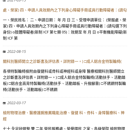
2021-03-15
處、榮家) 四、申請人具效期內之下列身心障礙手冊或具行動障礙者：(請勾
一、榮民姓名： 二、申請日期： 年 月 日 三、受理申請單位： (榮服處、榮
家) 四、申請人具效期內之下列身心障礙手冊或具行動障礙者：(請勾選下列
身份) o肢體障礙者(新制 ICF 第七類 05)：效期至 年 月 日 o平衡機能障礙(新
制 ICF 第
2022-08-15
關科別醫師開立之診斷書及評估表。詳附錄一。) □成人鋁合金特製輪椅(
各項特製輪椅檢附由復健科或骨科或神經科或身障 醫療相關科別醫師開立
之診斷書及評估表。詳附錄一。) □成人鋁合金特製輪椅(活動扶手、活動踏
板) □鋁合金高背特製輪椅(活動扶手、活動踏板、升撥腳靠) □不銹鋼特製輪
椅(活動扶手、活動踏板) □不銹鋼
2022-03-17
檢附物理治療、醫療護腕推薦職能治療、復健 科、骨科、身障醫療科、神
經
七十 全足矽膠墊 雙 二年 榮民服務處、榮譽國民 之家、各級榮院 檢附物理