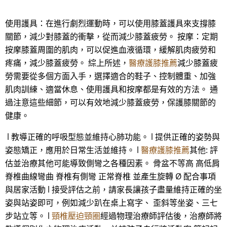
使用護具：在進行劇烈運動時，可以使用膝蓋護具來支撐膝
關節，減少對膝蓋的衝擊，從而減少膝蓋疲勞。 按摩：定期
按摩膝蓋周圍的肌肉，可以促進血液循環，緩解肌肉疲勞和
疼痛，減少膝蓋疲勞。 綜上所述，
醫療護膝推薦
減少膝蓋疲
勞需要從多個方面入手，選擇適合的鞋子、控制體重、加強
肌肉訓練、適當休息、使用護具和按摩都是有效的方法。 通
過注意這些細節，可以有效地減少膝蓋疲勞，保護膝關節的
健康。
l 教導正確的呼吸型態並維持心肺功能。 l 提供正確的姿勢與
姿態矯正，應用於日常生活並維持。 l
醫療護膝推薦
其他: 評
估並治療其他可能導致側彎之各種因素。 骨盆不等高 高低肩
脊椎曲線彎曲 脊椎有側彎 正常脊椎 並產生旋轉 Ø 配合事項
與居家活動 l 接受評估之前，請家長讓孩子盡量維持正確的坐
姿與站姿即可，例如減少趴在桌上寫字、 歪斜等坐姿、三七
步站立等。 l
頸椎壓迫頸圈
經過物理治療師評估後，治療師將