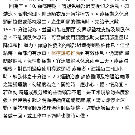
一 回為宜。 10. 頸痛時期，請避免頸部過度後仰之活動，如
游泳、高階瑜珈、仰頭晒衣及牙齒診療等。 ¤ 疼痛期之休息
頸部拉傷或落枕發生，產生明顯的僵痛時，先給予冰敷
15~20 分鐘減疼，並盡可能在頭頸 交界處墊枕支撐及躺臥休
息。不能躺臥休息時，可嘗試使用頸圈協助支撐頭部重量以
降低頸椎 壓力，讓急性發炎的頸部組織得到些許休息。但坐
站時，頸部均有承重，
醫療護膝推薦
難有效休息，仍請儘 量
間歇躺臥。急性劇痛期，宜連續躺臥休息兩至三天，疼痛減
輕後，對長期過度使用導致頸項 疼痛者，建議每二~四小
時，躺臥休息十分鐘。 2 ¤ 運動治療 請依醫師及物理治療師
之建議運動，勿過度為之。開始時，應小心、輕、慢為宜。
若運動 時造成數分鐘的些微頸部不適，是正常現象勿過度緊
張。但運動引起之明顯持續疼痛或痠麻 感，請立即停止運
動，並詢問醫師及物理治療師做調整。 運動建議每天早，晚
各做一回，或工作中不適時也隨時可做，