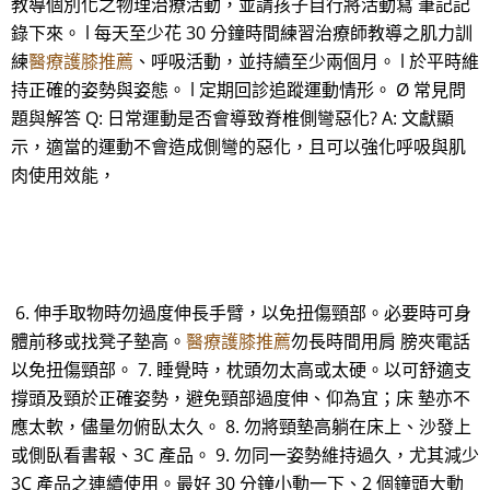
教導個別化之物理治療活動，並請孩子自行將活動寫 筆記記
錄下來。 l 每天至少花 30 分鐘時間練習治療師教導之肌力訓
練
醫療護膝推薦
、呼吸活動，並持續至少兩個月。 l 於平時維
持正確的姿勢與姿態。 l 定期回診追蹤運動情形。 Ø 常見問
題與解答 Q: 日常運動是否會導致脊椎側彎惡化? A: 文獻顯
示，適當的運動不會造成側彎的惡化，且可以強化呼吸與肌
肉使用效能，
6. 伸手取物時勿過度伸長手臂，以免扭傷頸部。必要時可身
體前移或找凳子墊高。
醫療護膝推薦
勿長時間用肩 膀夾電話
以免扭傷頸部。 7. 睡覺時，枕頭勿太高或太硬。以可舒適支
撐頭及頸於正確姿勢，避免頸部過度伸、仰為宜；床 墊亦不
應太軟，儘量勿俯臥太久。 8. 勿將頸墊高躺在床上、沙發上
或側臥看書報、3C 產品。 9. 勿同一姿勢維持過久，尤其減少
3C 產品之連續使用。最好 30 分鐘小動一下、2 個鐘頭大動