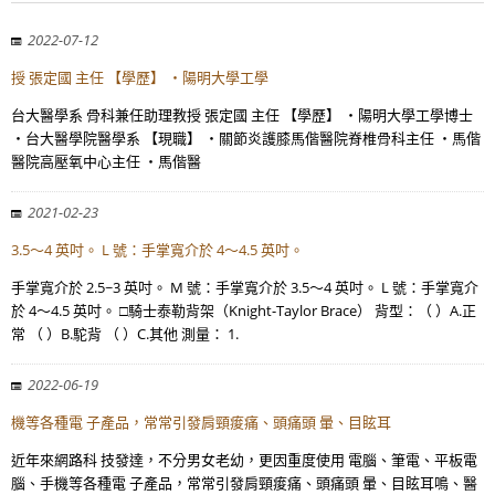
2022-07-12
授 張定國 主任 【學歷】 ・陽明大學工學
台大醫學系 骨科兼任助理教授 張定國 主任 【學歷】 ・陽明大學工學博士
・台大醫學院醫學系 【現職】 ・關節炎護膝馬偕醫院脊椎骨科主任 ・馬偕
醫院高壓氧中心主任 ・馬偕醫
2021-02-23
3.5～4 英吋。 L 號：手掌寬介於 4～4.5 英吋。
手掌寬介於 2.5~3 英吋。 M 號：手掌寬介於 3.5～4 英吋。 L 號：手掌寬介
於 4～4.5 英吋。 □騎士泰勒背架（Knight-Taylor Brace） 背型：（ ）A.正
常 （ ）B.駝背 （ ）C.其他 測量： 1.
2022-06-19
機等各種電 子產品，常常引發肩頸痠痛、頭痛頭 暈、目眩耳
近年來網路科 技發達，不分男女老幼，更因重度使用 電腦、筆電、平板電
腦、手機等各種電 子產品，常常引發肩頸痠痛、頭痛頭 暈、目眩耳鳴、醫