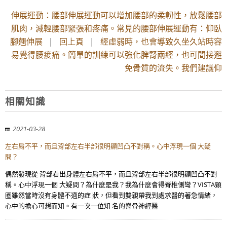
伸展運動：腰部伸展運動可以增加腰部的柔韌性，放鬆腰部
肌肉，減輕腰部緊張和疼痛。常見的腰部伸展運動有：仰臥
腳翹伸展
|
回上頁
|
經虛弱時，也會導致久坐久站時容
易覺得腰痠痛。簡單的訓練可以強化脾腎兩經，也可間接避
免骨質的流失。我們建議仰
相關知識
2021-03-28
左右肩不平，而且背部左右半部很明顯凹凸不對稱。心中浮現一個 大疑
問？
偶然發現從 背部看出身體左右肩不平，而且背部左右半部很明顯凹凸不對
稱。心中浮現一個 大疑問？為什麼是我？我為什麼會得脊椎側彎？VISTA頸
圈雖然當時沒有身體不適的症 狀，但看到雙親帶我到處求醫的著急情緒，
心中的擔心可想而知。有一次一位知 名的脊骨神經醫