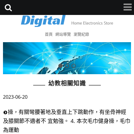
首頁
網站導覽
瀏覽紀錄
幼教相關知識
2023-06-20
操，有關彎腰著地及垂直上下跳動作，有坐骨神經
及膝關節不適者不 宜勉強。 4. 本次毛巾健身操，毛巾
為運動