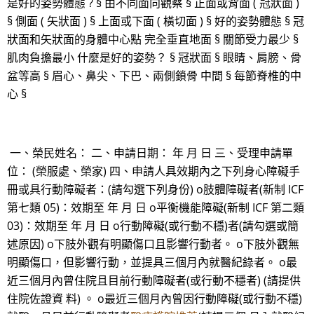
是好的姿勢體態 ? § 由不同面向觀察 § 正面或背面 ( 冠狀面 )
§ 側面 ( 矢狀面 ) § 上面或下面 ( 橫切面 ) § 好的姿勢體態 § 冠
狀面和矢狀面的身體中心點 完全垂直地面 § 關節受力最少 §
肌肉負擔最小 什麼是好的姿勢？ § 冠狀面 § 眼睛、肩膀、骨
盆等高 § 眉心、鼻尖、下巴、兩側鎖骨 中間 § 每節脊椎的中
心 §
一、榮民姓名： 二、申請日期： 年 月 日 三、受理申請單
位： (榮服處、榮家) 四、申請人具效期內之下列身心障礙手
冊或具行動障礙者：(請勾選下列身份) o肢體障礙者(新制 ICF
第七類 05)：效期至 年 月 日 o平衡機能障礙(新制 ICF 第二類
03)：效期至 年 月 日 o行動障礙(或行動不穩)者(請勾選或簡
述原因) o下肢外觀有明顯傷口且影響行動者。 o下肢外觀無
明顯傷口，但影響行動，並提具三個月內就醫紀錄者。 o最
近三個月內曾住院且目前行動障礙者(或行動不穩者) (請提供
住院佐證資 料) 。 o最近三個月內曾因行動障礙(或行動不穩)