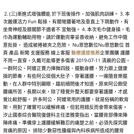
2. (三)漸進式增強體能 於下班後操作，加強肌肉訓練。 3. 本
次搬運活力 Fun 鬆操，有關彎腰著地及垂直上下跳動作，有
坐骨神經及膝關節不適者不 宜勉強。 4. 本次毛巾健身操，毛
巾為運動輔助用物，請於運動完畢妥善收納，避免工作中隨
意批掛， 造成被捲被夾之危險。 Nu恩悠數位Nu恩悠數位 首
頁 產品 新聞 支援服務 線上客服
醫療護膝推薦
企業團購 護腰
不用一直穿，久戴可能導更多傷害 2019-07-11 清晨的公園，
一群阿公、阿嬤正賣力揮舞四肢、擺動身體，努力跟上健康
操的節奏，有些阿公挺個大肚子、穿著護腰，一邊隨音樂擺
動，在人群中特別顯眼，趨前細問後才知道，原來阿公飽受
腰痛所苦，長期以來，除了睡覺外整天都要穿著護腰，才感
覺比較舒服。 許多阿公、阿嬤常用的護腰，就是俗稱的軟背
架，用對了確實可以緩解疼痛，但若用錯反而會帶來傷害。
汐止國泰綜合醫院復健科主任塗雅雯指出，當腰背部傳來陣
陣疼痛，準備穿上護腰緩解難忍的痛楚之前，必須先探究腰
背痛的原因。 排除少數惡性腫瘤與內科疾病所造成的腰背