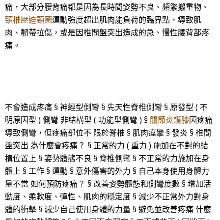
痛，大部分腰背痛都是因為長時間姿勢不良、頻繁搬重物、
頸椎壓迫頸圈
運動強度超出肌肉能負荷的臨界點，導致肌
肉、韌帶拉傷，或是因椎間盤突出造成的急、慢性腰背部疼
痛。
不會造成疼痛 § 神經型側彎 § 先天性脊椎側彎 § 原發型 ( 不
明原因型 ) 側彎 非結構型 ( 功能型側彎 ) §
關節炎護膝
因疼痛
導致側彎，但疼痛部位不 限於脊椎 § 肌肉痙攣 § 發炎 § 椎間
盤突出 為什麼會疼痛？ § 正常的力 ( 重力 ) 施加在不對的結
構位置上 § 姿勢體態不良 § 脊椎側彎 § 不正常的力施加在身
體上 § 工作 § 運動 § 意外傷害的外力 § 自己本身使用身體力
量不當 如何預防疼痛？ § 改善姿勢體態和側彎度數 § 增加活
動度、柔軟度、彈性、肌肉的穩定度 § 減少不正常外力對身
體的衝擊 § 減少自己使用身體的力量 § 避免並改善疼痛 什麼