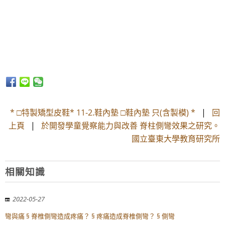
* □特製矯型皮鞋* 11-2.鞋內墊 □鞋內墊 只(含製模) *
|
回
上頁
|
於開發學童覺察能力與改善 脊柱側彎效果之研究。
國立臺東大學教育研究所
相關知識
2022-05-27
彎與痛 § 脊椎側彎造成疼痛？ § 疼痛造成脊椎側彎？ § 側彎