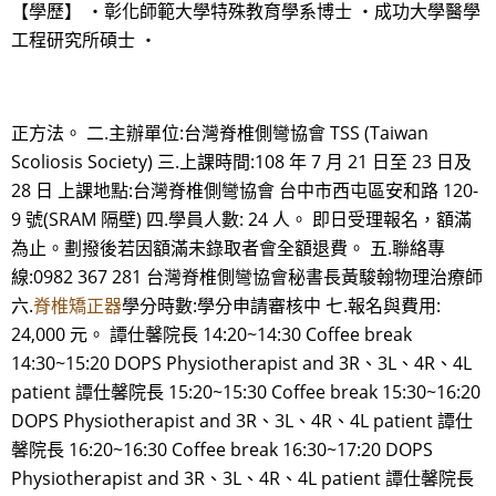
【學歷】 ・彰化師範大學特殊教育學系博士 ・成功大學醫學
工程研究所碩士 ・
正方法。 二.主辦單位:台灣脊椎側彎協會 TSS (Taiwan
Scoliosis Society) 三.上課時間:108 年 7 月 21 日至 23 日及
28 日 上課地點:台灣脊椎側彎協會 台中市西屯區安和路 120-
9 號(SRAM 隔壁) 四.學員人數: 24 人。 即日受理報名，額滿
為止。劃撥後若因額滿未錄取者會全額退費。 五.聯絡專
線:0982 367 281 台灣脊椎側彎協會秘書長黃駿翰物理治療師
六.
脊椎矯正器
學分時數:學分申請審核中 七.報名與費用:
24,000 元。 譚仕馨院長 14:20~14:30 Coffee break
14:30~15:20 DOPS Physiotherapist and 3R、3L、4R、4L
patient 譚仕馨院長 15:20~15:30 Coffee break 15:30~16:20
DOPS Physiotherapist and 3R、3L、4R、4L patient 譚仕
馨院長 16:20~16:30 Coffee break 16:30~17:20 DOPS
Physiotherapist and 3R、3L、4R、4L patient 譚仕馨院長