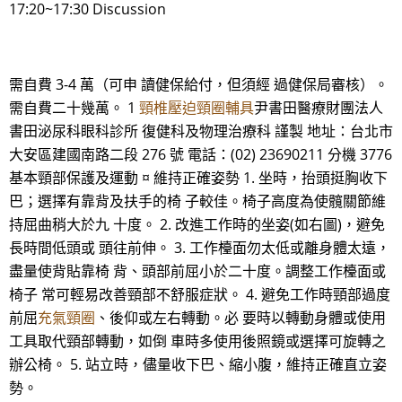
17:20~17:30 Discussion
需自費 3-4 萬（可申 讀健保給付，但須經 過健保局審核）。
需自費二十幾萬。 1
頸椎壓迫頸圈輔具
尹書田醫療財團法人
書田泌尿科眼科診所 復健科及物理治療科 謹製 地址：台北市
大安區建國南路二段 276 號 電話：(02) 23690211 分機 3776
基本頸部保護及運動 ¤ 維持正確姿勢 1. 坐時，抬頭挺胸收下
巴；選擇有靠背及扶手的椅 子較佳。椅子高度為使髖關節維
持屈曲稍大於九 十度。 2. 改進工作時的坐姿(如右圖)，避免
長時間低頭或 頭往前伸。 3. 工作檯面勿太低或離身體太遠，
盡量使背貼靠椅 背、頭部前屈小於二十度。調整工作檯面或
椅子 常可輕易改善頸部不舒服症狀。 4. 避免工作時頸部過度
前屈
充氣頸圈
、後仰或左右轉動。必 要時以轉動身體或使用
工具取代頸部轉動，如倒 車時多使用後照鏡或選擇可旋轉之
辦公椅。 5. 站立時，儘量收下巴、縮小腹，維持正確直立姿
勢。