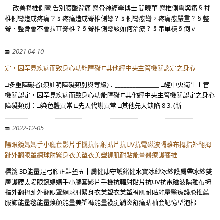
改善脊椎側彎 告別腰酸背痛 脊骨神經學博士 閻曉華 脊椎側彎與痛 § 脊
椎側彎造成疼痛？ § 疼痛造成脊椎側彎？ § 側彎愈彎，疼痛愈嚴重？ § 整
脊、整骨會不會拉直脊椎？ § 脊椎側彎該如何治療？ § 吊單槓 § 倒立
2021-04-10
定，因罕見疾病而致身心功能障礙 □其他經中央主管機關認定之身心
□多重障礙者(須註明障礙類別與等級)：_______________ □經中央衛生主管
機關認定，因罕見疾病而致身心功能障礙 □其他經中央主管機關認定之身心
障礙類別：□染色體異常 □先天代謝異常 □其他先天缺陷 8-3. (新
2022-12-05
陽眼鏡媽媽手小腿套影片手機抗輻射貼片抗UV抗電磁波隔離布拇指外翻拇
趾外翻眼罩網球肘緊身衣美塑衣美塑褲肌耐貼能量醫療護膝推
標籤 3D能量足弓腳正鞋墊五十肩健康守護鍺健水寶冰紗冰紗護肩帶冰紗雙
層護腰太陽眼鏡媽媽手小腿套影片手機抗輻射貼片抗UV抗電磁波隔離布拇
指外翻拇趾外翻眼罩網球肘緊身衣美塑衣美塑褲肌耐貼能量醫療護膝推薦
服飾能量毯能量煥顏能量美塑褲能量襪腱鞘炎舒痛貼袖套記憶型泡棉