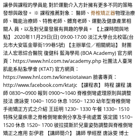
讓參與課程的學員能 對於運動介入方針擁有更多不同的策略
發想與啟發。 ※ 課程推薦對象： 醫師、
脊椎矯正器
物理治療
師、職能治療師、特教老師、體育老師、運動及健康產業相
關人 員，以及對兒童發展有興趣的學員。 【上課時間與地
點】 2020年11月29日(日) 09:00-17:00 淡江大學台北校區(台
北市大安區金華街199巷5號) 【主辦單位／相關網站】 財團
法人宏恩綜合醫院 復健科 藍海學苑 (BOA Academy) 官方網
頁：https://www.hnl.com.tw/academy.php 社團法人臺灣
肌能系貼紮學會 (KTAT) 官方網頁：
https://www.hnl.com.tw/kinesiotaiwan 臉書專頁：
http://www.facebook.com/ktatjc 【課程表】 時程 課程 講
師 0830～0900 報到 0900～1040 脊椎側彎處理原則與調整
技法 唐詠雯 1040~ 1050 休息 1050~ 1230 幼年型脊椎側彎
手術矯正方式之介紹 王廷明 1230~ 1330 午餐 1330~ 1510
特殊兒童疾患之脊椎側彎案例分享及手術處置 張定國 1510~
1520 休息 1520~ 1700 彼拉提斯於兒童姿勢調整與脊椎側彎
矯正之應用 彭伊君 【講師簡介】 講師 學經歷 唐詠雯 博士