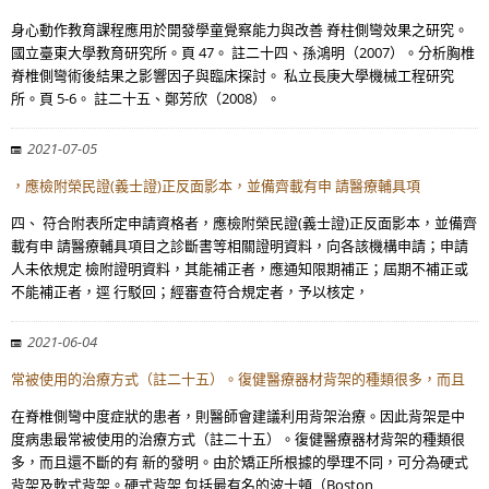
身心動作教育課程應用於開發學童覺察能力與改善 脊柱側彎效果之研究。
國立臺東大學教育研究所。頁 47。 註二十四、孫鴻明（2007）。分析胸椎
脊椎側彎術後結果之影響因子與臨床探討。 私立長庚大學機械工程研究
所。頁 5-6。 註二十五、鄭芳欣（2008）。
2021-07-05
，應檢附榮民證(義士證)正反面影本，並備齊載有申 請醫療輔具項
四、 符合附表所定申請資格者，應檢附榮民證(義士證)正反面影本，並備齊
載有申 請醫療輔具項目之診斷書等相關證明資料，向各該機構申請；申請
人未依規定 檢附證明資料，其能補正者，應通知限期補正；屆期不補正或
不能補正者，逕 行駁回；經審查符合規定者，予以核定，
2021-06-04
常被使用的治療方式（註二十五）。復健醫療器材背架的種類很多，而且
在脊椎側彎中度症狀的患者，則醫師會建議利用背架治療。因此背架是中
度病患最常被使用的治療方式（註二十五）。復健醫療器材背架的種類很
多，而且還不斷的有 新的發明。由於矯正所根據的學理不同，可分為硬式
背架及軟式背架。硬式背架 包括最有名的波士頓（Boston