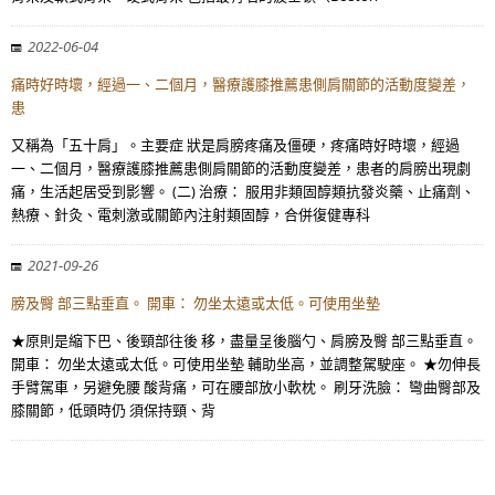
2022-06-04
痛時好時壞，經過一、二個月，醫療護膝推薦患側肩關節的活動度變差，
患
又稱為「五十肩」。主要症 狀是肩膀疼痛及僵硬，疼痛時好時壞，經過
一、二個月，醫療護膝推薦患側肩關節的活動度變差，患者的肩膀出現劇
痛，生活起居受到影響。 (二) 治療： 服用非類固醇類抗發炎藥、止痛劑、
熱療、針灸、電刺激或關節內注射類固醇，合併復健專科
2021-09-26
膀及臀 部三點垂直。 開車： 勿坐太遠或太低。可使用坐墊
★原則是縮下巴、後頸部往後 移，盡量呈後腦勺、肩膀及臀 部三點垂直。
開車： 勿坐太遠或太低。可使用坐墊 輔助坐高，並調整駕駛座。 ★勿伸長
手臂駕車，另避免腰 酸背痛，可在腰部放小軟枕。 刷牙洗臉： 彎曲臀部及
膝關節，低頭時仍 須保持頸、背