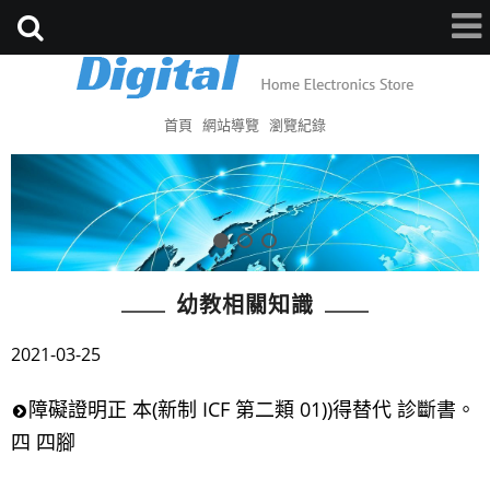
首頁
網站導覽
瀏覽紀錄
幼教相關知識
2021-03-25
障礙證明正 本(新制 ICF 第二類 01))得替代 診斷書。
四 四腳