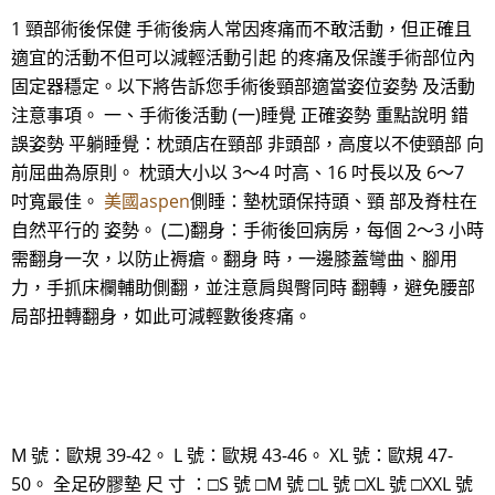
1 頸部術後保健 手術後病人常因疼痛而不敢活動，但正確且
適宜的活動不但可以減輕活動引起 的疼痛及保護手術部位內
固定器穩定。以下將告訴您手術後頸部適當姿位姿勢 及活動
注意事項。 一、手術後活動 (一)睡覺 正確姿勢 重點說明 錯
誤姿勢 平躺睡覺：枕頭店在頸部 非頭部，高度以不使頸部 向
前屈曲為原則。 枕頭大小以 3～4 吋高、16 吋長以及 6～7
吋寬最佳。
美國aspen
側睡：墊枕頭保持頭、頸 部及脊柱在
自然平行的 姿勢。 (二)翻身：手術後回病房，每個 2～3 小時
需翻身一次，以防止褥瘡。翻身 時，一邊膝蓋彎曲、腳用
力，手抓床欄輔助側翻，並注意肩與臀同時 翻轉，避免腰部
局部扭轉翻身，如此可減輕數後疼痛。
M 號：歐規 39-42。 L 號：歐規 43-46。 XL 號：歐規 47-
50。 全足矽膠墊 尺 寸 ：□S 號 □M 號 □L 號 □XL 號 □XXL 號