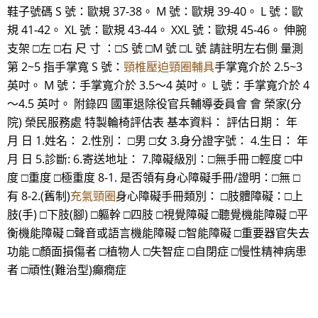
鞋子號碼 S 號：歐規 37-38。 M 號：歐規 39-40。 L 號：歐
規 41-42。 XL 號：歐規 43-44。 XXL 號：歐規 45-46。 伸腕
支架 □左 □右 尺 寸 ：□S 號 □M 號 □L 號 請註明左右側 量測
第 2~5 指手掌寬 S 號：
頸椎壓迫頸圈輔具
手掌寬介於 2.5~3
英吋。 M 號：手掌寬介於 3.5～4 英吋。 L 號：手掌寬介於 4
～4.5 英吋。 附錄四 國軍退除役官兵輔導委員會 會 榮家(分
院) 榮民服務處 特製輪椅評估表 基本資料： 評估日期： 年
月 日 1.姓名： 2.性別： □男 □女 3.身分證字號： 4.生日： 年
月 日 5.診斷: 6.寄送地址： 7.障礙級別：□無手冊 □輕度 □中
度 □重度 □極重度 8-1. 是否領有身心障礙手冊/證明：□無 □
有 8-2.(舊制)
充氣頸圈
身心障礙手冊類別： □肢體障礙：□上
肢(手) □下肢(腳) □軀幹 □四肢 □視覺障礙 □聽覺機能障礙 □平
衡機能障礙 □聲音或語言機能障礙 □智能障礙 □重要器官失去
功能 □顏面損傷者 □植物人 □失智症 □自閉症 □慢性精神病患
者 □頑性(難治型)癲癇症