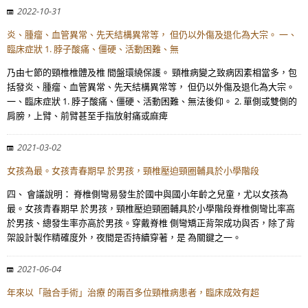
2022-10-31
炎、腫瘤、血管異常、先天結構異常等， 但仍以外傷及退化為大宗。 一、
臨床症狀 1. 脖子酸痛、僵硬、活動困難、無
乃由七節的頸椎椎體及椎 間盤環繞保護。 頸椎病變之致病因素相當多，包
括發炎、腫瘤、血管異常、先天結構異常等， 但仍以外傷及退化為大宗。
一、臨床症狀 1. 脖子酸痛、僵硬、活動困難、無法後仰。 2. 單側或雙側的
肩膀，上臂、前臂甚至手指放射痛或麻痺
2021-03-02
女孩為最。女孩青春期早 於男孩，頸椎壓迫頸圈輔具於小學階段
四、 會議說明： 脊椎側彎易發生於國中與國小年齡之兒童，尤以女孩為
最。女孩青春期早 於男孩，頸椎壓迫頸圈輔具於小學階段脊椎側彎比率高
於男孩、總發生率亦高於男孩。穿戴脊椎 側彎矯正背架成功與否，除了背
架設計製作精確度外，夜間是否持續穿著，是 為關鍵之一。
2021-06-04
年來以「融合手術」治療 的兩百多位頸椎病患者，臨床成效有超