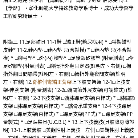
矯正之應用 彭伊君 【講師簡介】 講師 學經歷 唐詠雯 博士
【學歷】 ・彰化師範大學特殊教育學系博士 ・成功大學醫學
工程研究所碩士 ・
附錄三 11.足部輔具 11-1鞋 □矯正鞋(糖尿病用) * □特製矯型
皮鞋* 11-2.鞋內墊 □鞋內墊 只(含製模) * □鞋內墊 只(不合製
模) * □腳弓墊* □外(內) 楔墊* □足後跟矽膠墊 (附量測表) □全
足矽膠墊(附量測表) □腳拇指外翻固定器(註明左、右側) □拇
指外翻日間繃帶(註明左、右側) □拇指外翻夜間支架(註明
左、右側) 12.
脊椎側彎矯正背架
上下肢支架類 12-1□上肢支
架-伸腕支架 (附量測表) 12-2□髖關節外展支架(可調整式) (註
明左、右側) 12-3下肢支架 □髖膝踝足支架(直桿式) * □膝關節
支架 □膝踝足支架(直桿式) * □髕骨承重支架* 12-4下肢踝足
支架 □踝足支架(直桿式) * □踝足支架(PP式) * □踝足支架(PP
量製式) * □足踝裝具(U.C.B.L) * 13.上下肢義肢(具肢障身障證
明) 13-1.上肢義肢 □美觀性肘上義肢一左側 □美觀性肘上義肢