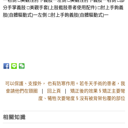
一右側 □美觀性肘下義肢一左側 □美觀性肘下義肢一右側 □部
分手掌義肢 □美觀手套(上肢截肢患者使用配件) □肘上手鉤義
肢(自體驅動式)一左側 □肘上手鉤義肢(自體驅動式)一
可以保護、支撐外， 也有防寒作用。若冬天手術的患者，我
會請他們在頸圈
|
回上頁
|
矯正後的效果 § 矯正主要彎
度、犧牲次要彎度 § 沒有被背架包覆的部位
相關知識