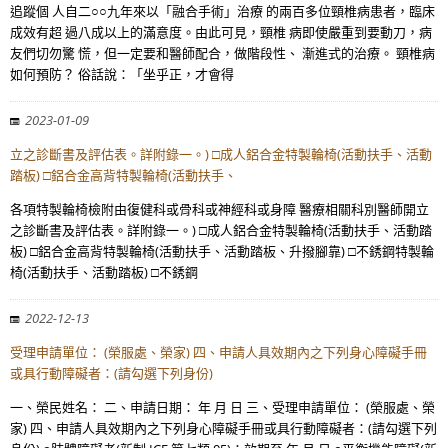
追蹤個 人自二○○九年來以「融合手術」治療 的兩百多位頸椎病患者，臨床
成效有超 過八成以上的滿意度。由此可見，頸椎 病即使嚴重到要動刀，病
友們切勿驚 慌，但一定要和醫師配合，做階段性、 漸進式的治療。 頸椎病
如何預防？ 俗話說：「坐乎正，才會得
2023-01-09
立之診斷書及評估表。詳附錄一。) □成人鋁合金特製輪椅(活動扶手、活動
踏板) □鋁合金高背特製輪椅(活動扶手、
各項特製輪椅檢附由復健科或骨科或神經科或身障 醫療相關科別醫師開立
之診斷書及評估表。詳附錄一。) □成人鋁合金特製輪椅(活動扶手、活動踏
板) □鋁合金高背特製輪椅(活動扶手、活動踏板、升撥腳靠) □不銹鋼特製輪
椅(活動扶手、活動踏板) □不銹鋼
2022-12-13
受理申請單位： (榮服處、榮家) 四、申請人具效期內之下列身心障礙手冊
或具行動障礙者：(請勾選下列身份)
一、榮民姓名： 二、申請日期： 年 月 日 三、受理申請單位： (榮服處、榮
家) 四、申請人具效期內之下列身心障礙手冊或具行動障礙者：(請勾選下列