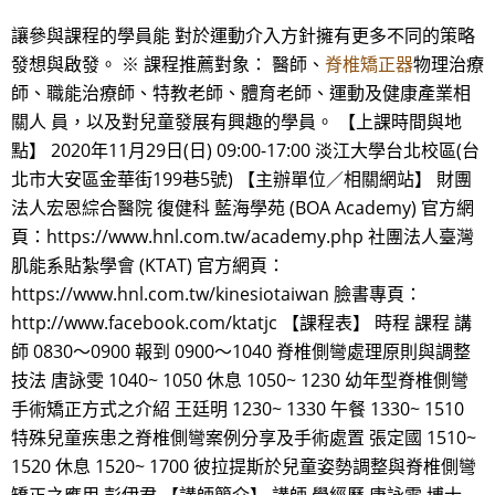
讓參與課程的學員能 對於運動介入方針擁有更多不同的策略
發想與啟發。 ※ 課程推薦對象： 醫師、
脊椎矯正器
物理治療
師、職能治療師、特教老師、體育老師、運動及健康產業相
關人 員，以及對兒童發展有興趣的學員。 【上課時間與地
點】 2020年11月29日(日) 09:00-17:00 淡江大學台北校區(台
北市大安區金華街199巷5號) 【主辦單位／相關網站】 財團
法人宏恩綜合醫院 復健科 藍海學苑 (BOA Academy) 官方網
頁：https://www.hnl.com.tw/academy.php 社團法人臺灣
肌能系貼紮學會 (KTAT) 官方網頁：
https://www.hnl.com.tw/kinesiotaiwan 臉書專頁：
http://www.facebook.com/ktatjc 【課程表】 時程 課程 講
師 0830～0900 報到 0900～1040 脊椎側彎處理原則與調整
技法 唐詠雯 1040~ 1050 休息 1050~ 1230 幼年型脊椎側彎
手術矯正方式之介紹 王廷明 1230~ 1330 午餐 1330~ 1510
特殊兒童疾患之脊椎側彎案例分享及手術處置 張定國 1510~
1520 休息 1520~ 1700 彼拉提斯於兒童姿勢調整與脊椎側彎