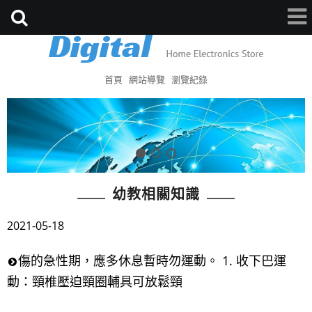
首頁
網站導覽
瀏覽紀錄
幼教相關知識
2021-05-18
傷的急性期，應多休息暫時勿運動。 1. 收下巴運
動：頸椎壓迫頸圈輔具可放鬆頸