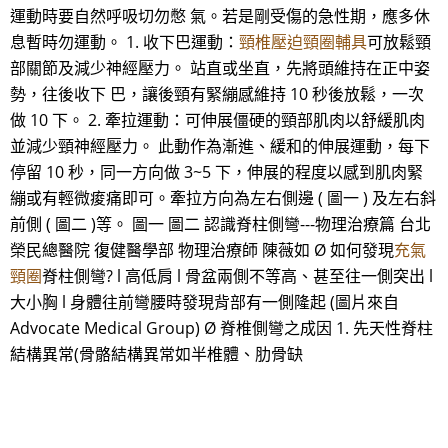
運動時要自然呼吸切勿憋 氣。若是剛受傷的急性期，應多休
息暫時勿運動。 1. 收下巴運動：
頸椎壓迫頸圈輔具
可放鬆頸
部關節及減少神經壓力。 站直或坐直，先將頭維持在正中姿
勢，往後收下 巴，讓後頸有緊繃感維持 10 秒後放鬆，一次
做 10 下。 2. 牽拉運動：可伸展僵硬的頸部肌肉以舒緩肌肉
並減少頸神經壓力。 此動作為漸進、緩和的伸展運動，每下
停留 10 秒，同一方向做 3~5 下，伸展的程度以感到肌肉緊
繃或有輕微痠痛即可。牽拉方向為左右側邊 ( 圖一 ) 及左右斜
前側 ( 圖二 )等。 圖一 圖二 認識脊柱側彎---物理治療篇 台北
榮民總醫院 復健醫學部 物理治療師 陳薇如 Ø 如何發現
充氣
頸圈
脊柱側彎? l 高低肩 l 骨盆兩側不等高、甚至往一側突出 l
大小胸 l 身體往前彎腰時發現背部有一側隆起 (圖片來自
Advocate Medical Group) Ø 脊椎側彎之成因 1. 先天性脊柱
結構異常(骨骼結構異常如半椎體、肋骨缺