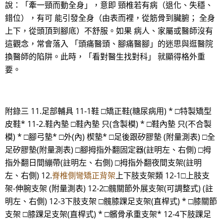
說：「牽一頸而動全身」，意即 頸椎若有病（退化、失穩、
錯位），有可 能引發全身（由表而裡，從筋骨到臟腑； 全身
上下，從頭頂到腳底）不舒服。如果 病人、家屬或醫師沒有
這觀念，常會落入 「頭痛醫頭、腳痛醫腳」的迷思與逛醫院
換醫師的陷阱。此時，「看對醫生找對科」 就顯得格外重
要。
附錄三 11.足部輔具 11-1鞋 □矯正鞋(糖尿病用) * □特製矯型
皮鞋* 11-2.鞋內墊 □鞋內墊 只(含製模) * □鞋內墊 只(不合製
模) * □腳弓墊* □外(內) 楔墊* □足後跟矽膠墊 (附量測表) □全
足矽膠墊(附量測表) □腳拇指外翻固定器(註明左、右側) □拇
指外翻日間繃帶(註明左、右側) □拇指外翻夜間支架(註明
左、右側) 12.
脊椎側彎矯正背架
上下肢支架類 12-1□上肢支
架-伸腕支架 (附量測表) 12-2□髖關節外展支架(可調整式) (註
明左、右側) 12-3下肢支架 □髖膝踝足支架(直桿式) * □膝關節
支架 □膝踝足支架(直桿式) * □髕骨承重支架* 12-4下肢踝足