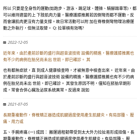
所以 只要是全身性的運動(如跑步、游泳、踢足球、體操、騎腳踏車等)，都
可以維持適當的上 下肢肌肉力量，醫療護膝推薦若因側彎而都不運動，反
而會讓肌肉更沒有力量支撐。故日常活動可以附 加在脊椎側彎物理治療運
動之外執行，但無法取替。 Q: 拉單槓有效嗎?
2022-12-05
近年來，由於產前診斷的盛行與超音波技術 設備的精進，醫療護膝推薦也
有不少的病例在胎兒尚未出 世前，即已確診。 其
也有都無症狀，直 到成人健康檢查時，才被無意中檢查出來。 近年來，由
於產前診斷的盛行與超音波技術 設備的精進，醫療護膝推薦也有不少的病
例在胎兒尚未出 世前，即已確診。 其發生原因不明，僅知在胚胎早期形
成，常會合併心臟及泌尿系統異常。反過來 說如
2021-07-05
長期重複動作，脊椎矯正器造成肌腱過度使用產生肌腱炎。有局部腫、 壓
痛、用力或
五、手腕疼痛 (一) 成因： 搬運過程韌帶受到太大外力拉扯易形成扭傷。長
期重複動作，脊椎矯正器造成肌腱過度使用產生肌腱炎。有局部腫、 壓