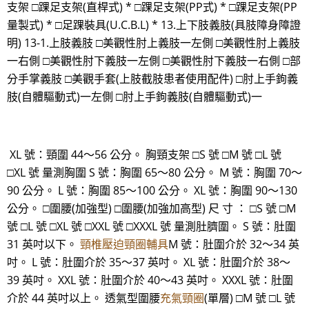
支架 □踝足支架(直桿式) * □踝足支架(PP式) * □踝足支架(PP
量製式) * □足踝裝具(U.C.B.L) * 13.上下肢義肢(具肢障身障證
明) 13-1.上肢義肢 □美觀性肘上義肢一左側 □美觀性肘上義肢
一右側 □美觀性肘下義肢一左側 □美觀性肘下義肢一右側 □部
分手掌義肢 □美觀手套(上肢截肢患者使用配件) □肘上手鉤義
肢(自體驅動式)一左側 □肘上手鉤義肢(自體驅動式)一
XL 號：頸圍 44～56 公分。 胸頸支架 □S 號 □M 號 □L 號
□XL 號 量測胸圍 S 號：胸圍 65～80 公分。 M 號：胸圍 70～
90 公分。 L 號：胸圍 85～100 公分。 XL 號：胸圍 90～130
公分。 □圍腰(加強型) □圍腰(加強加高型) 尺 寸 ： □S 號 □M
號 □L 號 □XL 號 □XXL 號 □XXXL 號 量測肚臍圍。 S 號：肚圍
31 英吋以下。
頸椎壓迫頸圈輔具
M 號：肚圍介於 32～34 英
吋。 L 號：肚圍介於 35～37 英吋。 XL 號：肚圍介於 38～
39 英吋。 XXL 號：肚圍介於 40～43 英吋。 XXXL 號：肚圍
介於 44 英吋以上。 透氣型圍腰
充氣頸圈
(單層) □M 號 □L 號