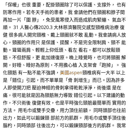
「保暖」也很 重要，配掛頸圈除了可以保護、支撐外， 也有
防寒作用。若冬天手術的患者，我 會請他們在頸圈和脖子間
再加一片「圍 脖」，免受風寒侵入而造成肌肉緊繃、 氣血不
順。 31 人醫心傳2020.3 大林慈濟醫院交感型頸椎病治療 復
健 很多病人開完頸椎、戴上頸圈就不敢 亂動。我會請病人放
心，頸圈的作用只 是保護、提醒，不是完全限制肩、頸不 能
動。聳聳兩肩、輕輕上仰低頭、看左 看右，都可以放鬆頸
筋，不但舒服，更 能加速復原。晚上睡覺時，也可將頸圈 解
開，好睡、睡好為原則，不用擔心植 入支架會「跑掉」。 強
化頸筋 有一點不能不強調，
美國aspen
頸椎病有一大半 以上
是「錯位」引起，而不單單是「骨 刺增生」而已。因為許多
人即使開刀把 壓迫神經的骨刺拿得乾乾淨淨，術後還 是在
痛，很可能就是因為頸筋無力導致 錯位引起。以下建議的動
作，不只術後 復健有效，也是平時強化頸筋最簡單而 實用的
方法。 用毛巾或雙手交疊，用力頂住前額， 同時頭部也往前
出力，如此可以鍛鍊頸 部前方的肌群。 用毛巾或雙手頂住後
腦杓，同時頭部 往後出力，可以鍛鍊頸部後方的肌群。 我常