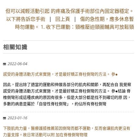
但可以減輕活動引起 的疼痛及保護手術部位內固定器穩定。
以下將告訴您手術
|
回上頁
|
傷的急性期，應多休息暫
時勿運動。 1. 收下巴運動：頸椎壓迫頸圈輔具可放鬆頸
相關知識
2022-06-04
感受的身體活動方式來實施，才是最好矯正脊柱側彎的方法。 參●
因此，提出除了適當的運動和伸展各部分的肌肉和關節，再配合自 我覺察
感受的身體活動方式來實施，才是最好矯正脊柱側彎的方法。 參●結論 脊
椎側彎形成這種疾病的原因有很多，但是大部分都是找不到確切的原 因，
多數的病患是屬於「自發性脊柱側彎」，約佔所有脊柱側彎
2023-01-16
下肢肌肉力量，醫療護膝推薦若因側彎而都不運動，反而會讓肌肉更沒有
力量支撐。故日常活動可以附 加在脊椎側彎物理