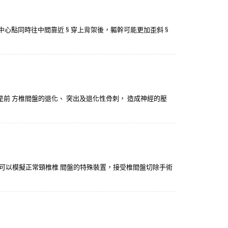
的中心點同時往中間靠近 § 穿上背架後，軀幹可能更加歪斜 §
是前 方椎間盤的退化、 突出及退化性骨刺， 造成神經的壓
是可以模擬正常頸椎椎 間盤的特殊裝置，接受椎間盤切除手術