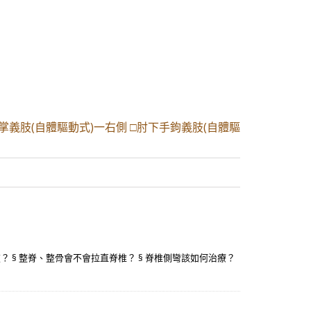
手掌義肢(自體驅動式)一右側 □肘下手鉤義肢(自體驅
？ § 整脊、整骨會不會拉直脊椎？ § 脊椎側彎該如何治療？