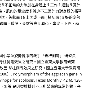
 § 不正常的力施加在身體上 § 工作 § 運動 § 意外
彈性、肌肉的穩定度 § 減少不正常外力對身體的衝擊
( 矢狀面 ) § 上面或下面 ( 橫切面 ) § 好的姿勢
§ 眼睛、肩膀、骨盆等高 § 眉心、鼻尖、下巴、兩
李勝雄（1998）。國小學童姿勢健康的殺手「脊椎側彎」 研習資
改善 脊柱側彎效果之研究。國立臺東大學教育研究
力與改善 脊柱側彎效果之研究。國立臺東大學教育研
2006）. Polymorphism of the aggrecan gene in
hope for scoliosis. Texas Monthly, 42(6), 128-
擾，無論 是因脊椎排列不正所帶來的異常外觀、旁