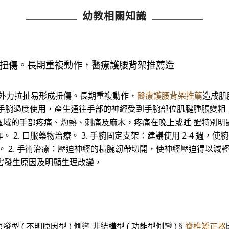
幼教相關知識
成扭傷。長期重複動作，醫療護腰背架推薦造
太大外力拉扯易形成扭傷。長期重複動作，
醫療護腰背架推薦
造成肌
 手腕過度使用，產生通往手部的神經受到手腕部位肌腱腫脹變粗
手部疼痛、灼熱、刺痛及麻木，疼痛在晚上或睡 醒特別明顯。 (二
. 口服藥物治療。 3. 手腕固定支架：建議使用 2-4 週，使
復健治療。 2. 手術治療：壓迫神經的橫腕韌帶切開，使神經壓迫得以
傷害發生原因及明顯生理改變，
型 ( 不明原因型 ) 側彎 非結構型 ( 功能型側彎 ) §
脊椎矯正器