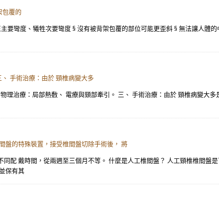
架包覆的
矯正主要彎度、犧牲次要彎度 § 沒有被背架包覆的部位可能更歪斜 § 無法讓人體
三、 手術治療：由於 頸椎病變大多
 物理治療：局部熱敷、 電療與頸部牽引。 三、 手術治療：由於 頸椎病變大多
 間盤的特殊裝置，接受椎間盤切除手術後， 將
不同配 戴時間，從兩週至三個月不等。 什麼是人工椎間盤？ 人工頸椎椎間盤
盤並保有其