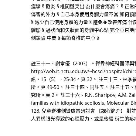
痙攣 § 發炎 § 椎間盤突出 為什麼會疼痛？ § 正常
傷害的外力 § 自己本身使用身體力量不當 如何預
§ 減少自己使用身體的力量 § 避免並改善疼痛 什麼是好的
體態 § 冠狀面和矢狀面的身體中心點 完全垂直地面
側鎖骨 中間 § 每節脊椎的中心 §
註三十一、謝章優（2003）。脊骨神經科醫師與物理治
http://web.it.nctu.edu.tw/~hcsci/
訊，15（5），25-34。頁 32。 註三十三
所。頁 49-50。 註三十四、同註五。 註三
究所。頁 2。 註三十六、R.N. Sharipov, A.M. Zaidman, 
families with idiopathic scoliosis. Molecular
128. 兒童脊椎側彎處置研討會 【課程簡介】
人異樣眼光導致的心理壓力、或是後續 衍生的疼