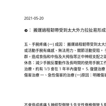
2021-05-20
： 搬運過程韌帶受到太大外力拉扯易形
五、手腕疼痛 (一) 成因： 搬運過程韌帶受到
或活動手腕有痛感、無法用力、關節活動受阻。
群，造成食指和中指及大拇指等正中神經支配之區域的
休息：減少手腕反覆動作及長時間的使用手腕工作。 2
治療，約有 1/3 會在 1 年半內復發。 5. 
傷害治療 一、急性傷害的治療 (一)原因：明確
不會造成疼痛 § 神經型側彎 § 先天性脊椎側彎 § 原發