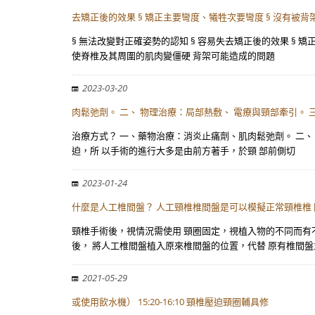
去矯正後的效果 § 矯正主要彎度、犧牲次要彎度 § 沒有被背
§ 無法改變對正確姿勢的認知 § 容易失去矯正後的效果 § 
使脊椎及其周圍的肌肉變僵硬 背架可能造成的問題
2023-03-20
肉鬆弛劑。 二、 物理治療：局部熱敷、 電療與頸部牽引。 
治療方式？ 一、藥物治療：消炎止痛劑、肌肉鬆弛劑。 二、
迫，所 以手術的進行大多是由前方著手，於頸 部前側切
2023-01-24
什麼是人工椎間盤？ 人工頸椎椎間盤是可以模擬正常頸椎椎
頸椎手術後，視情況需使用 頸圈固定，視植入物的不同而有
後， 將人工椎間盤植入原來椎間盤的位置，代替 原有椎間
2021-05-29
或使用飲水機） 15:20-16:10 頸椎壓迫頸圈輔具修