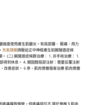
腱過度使用產生肌腱炎。有局部腫、 壓痛、用力
，
充氣頸圈
擠壓迫正中神經產生如腕隧道症候
) 腕隧道症候群治療： 1. 非手術治療： 1.
腕部得到休息。 4. 類固醇局部注射：需要反覆注射
減輕，改善症狀。 6 參、肌肉骨骼傷害治療 肌肉骨骼
因疼痛導致側彎，但疼痛部位不 限於脊椎 § 肌肉