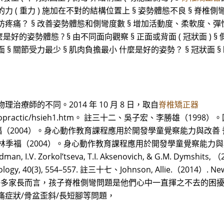
的力 ( 重力 ) 施加在不對的結構位置上 § 姿勢體態不良 § 脊椎側彎
防疼痛？ § 改善姿勢體態和側彎度數 § 增加活動度、柔軟度、
姿勢體態 ? § 由不同面向觀察 § 正面或背面 ( 冠狀面 ) § 側面 
 § 關節受力最少 § 肌肉負擔最小 什麼是好的姿勢？ § 冠狀面 
療師的不同。2014 年 10 月 8 日，取自
脊椎矯正器
hospital/chiropractic/hsieh1.htm。 註三十二、吳子宏、
、林季福（2004）。身心動作教育課程應用於開發學童覺察能力與
十五、林季福（2004）。身心動作教育課程應用於開發學童覺察能
I.V. Zorkol’tseva, T.I. Aksenovich, & G.M. Dymshits, （
 Biology, 40(3), 554–557. 註三十七、Johnson, Allie.（2014）. New 
 對許多家長而言，孩子脊椎側彎問題是他們心中一直揮之不去的困
痛症狀/骨盆歪斜/長短腳等問題，