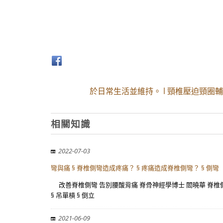
於日常生活並維持。 l 頸椎壓迫頸圈
相關知識
2022-07-03
彎與痛 § 脊椎側彎造成疼痛？ § 疼痛造成脊椎側彎？ § 側彎
改善脊椎側彎 告別腰酸背痛 脊骨神經學博士 閻曉華 脊椎側彎
§ 吊單槓 § 倒立
2021-06-09