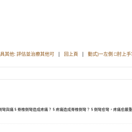
輔具其他: 評估並治療其他可
|
回上頁
|
動式)一左側 □肘上
與痛 § 脊椎側彎造成疼痛？ § 疼痛造成脊椎側彎？ § 側彎愈彎，疼痛愈嚴重