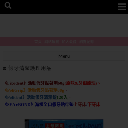
首頁
網站導覽
加入最愛
瀏覽紀錄
Menu
假牙清潔護理用品
《Fixodent》活動假牙黏著劑68g
(原味&牙齦護理)、
《PoliGrip》活動假牙黏著劑
68g
、
《Polident》活動假牙清潔錠
120入
、
《SEA●BOND》海棒全口假牙貼牢墊
上牙床
/
下牙床