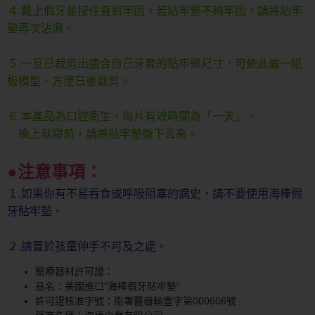
４.戴上假牙並按住直到牢固。若貼牢墊不夠牢固，請將貼牢
墊再次沾濕。
５.一旦已裁剪出適合自己牙套的貼牢墊尺寸，可依此做一紙
板模型，方便日後裁剪。
６.本產品為口腔衛生，每片有效時間為「一天」。
晚上就寢前，請將貼牢墊撕下丟棄。
●注意事項：
１.如果你有不易吞食或呼吸阻塞的病史，請不要使用海棒假
牙貼牢墊。
２.請置於孩童伸手不可及之處。
醫療器材許可證：
品名：美國進口”海棒假牙貼牢墊”
許可證核准字號：衛署醫器輸壹字第000606號