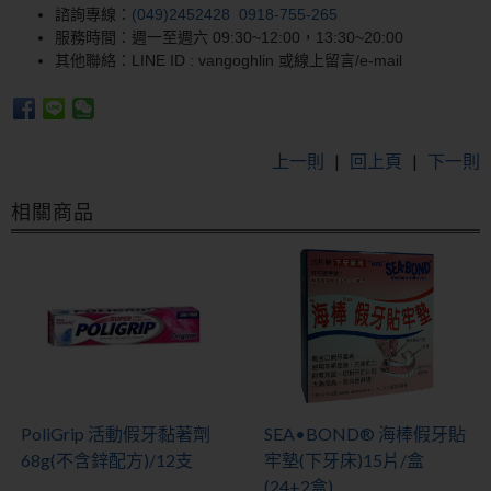
諮詢專線：
(049)2452428
0918-755-265
服務時間：週一至週六 09:30~12:00，13:30~20:00
其他聯絡：LINE ID : vangoghlin 或線上留言/e-mail
上一則
|
回上頁
|
下一則
相關商品
PoliGrip 活動假牙黏著劑
SEA•BOND® 海棒假牙貼
68g(不含鋅配方)/12支
牢墊(下牙床)15片/盒
(24+2盒)