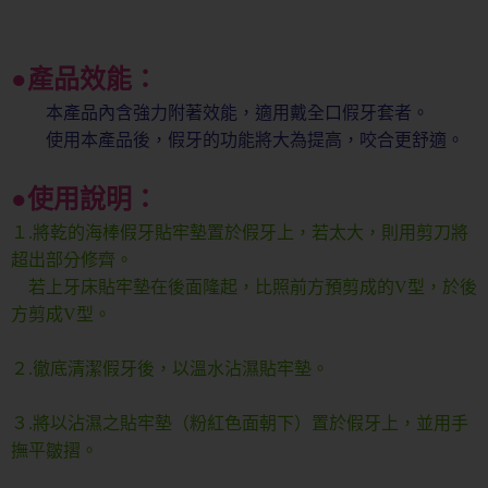
●產品效能：
本產品內含強力附著效能，適用戴全口假牙套者。
使用本產品後，假牙的功能將大為提高，咬合更舒適。
●使用說明：
１.將乾的海棒假牙貼牢墊置於假牙上，若太大，則用剪刀將
超出部分修齊。
若上牙床貼牢墊在後面隆起，比照前方預剪成的V型，於後
方剪成V型。
２.徹底清潔假牙後，以溫水沾濕貼牢墊。
３.將以沾濕之貼牢墊（粉紅色面朝下）置於假牙上，並用手
撫平皺摺。