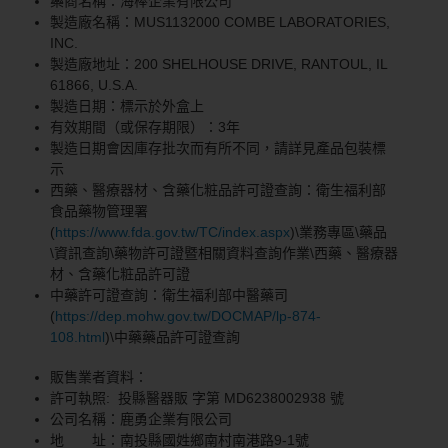
藥商名稱：海棒企業有限公司
製造廠名稱：MUS1132000 COMBE LABORATORIES,
INC.
製造廠地址：200 SHELHOUSE DRIVE, RANTOUL, IL
61866, U.S.A.
製造日期：標示於外盒上
有效期間（或保存期限）：3年
製造日期會因庫存批次而有所不同，請詳見產品包裝標
示
西藥、醫療器材、含藥化粧品許可證查詢：衛生福利部
食品藥物管理署
(
https://www.fda.gov.tw/TC/index.aspx
)\業務專區\藥品
\資訊查詢\藥物許可證暨相關資料查詢作業\西藥、醫療器
材、含藥化粧品許可證
中藥許可證查詢：衛生福利部中醫藥司
(
https://dep.mohw.gov.tw/DOCMAP/lp-874-
108.html
)\中藥藥品許可證查詢
販售業者資料：
許可執照: 投縣醫器販 字第 MD6238002938 號
公司名稱：鹿勇企業有限公司
地 址：南投縣國姓鄉南村南港路9-1號