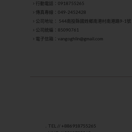
行動電話：
0918755265
傳真專線：
049-2452428
公司地址：
544南投縣國姓鄉南港村南港路9-1號
公司統編：
85090761
電子信箱：
vangoghlin@gmail.com
․ TEL // +886918755265