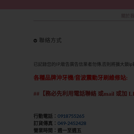
關於
聯絡方式
已記錄您的IP,敬告廣告信業者勿傳,否則將擴大鎖i
各種品牌沖牙機/音波震動牙刷維修站:
##【務必先利用電話聯絡 或mail 或加 LI
行動電話：
0918755265
訂貨傳真：
049-2452428
營業時間：週一至週五