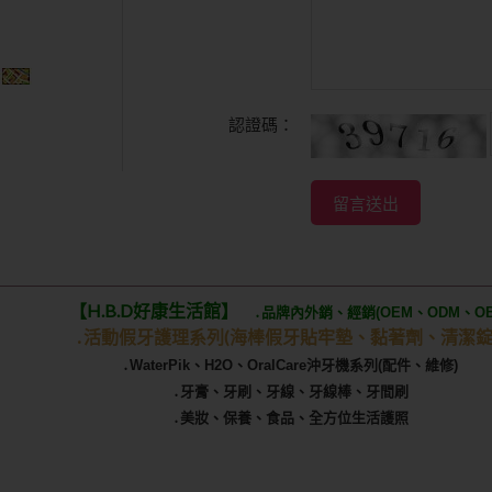
認證碼：
【H.B.D好康生活館】
․品牌內外銷、經銷(OEM、ODM、OB
․活動假牙護理系列(海棒假牙貼牢墊
、黏著劑、清潔錠
․WaterPik、H2O、OralCare沖牙機系列(配件、維修)
․牙膏、牙刷、牙線、牙線棒、牙間刷
․美妝、保養、食品、全方位生活護照