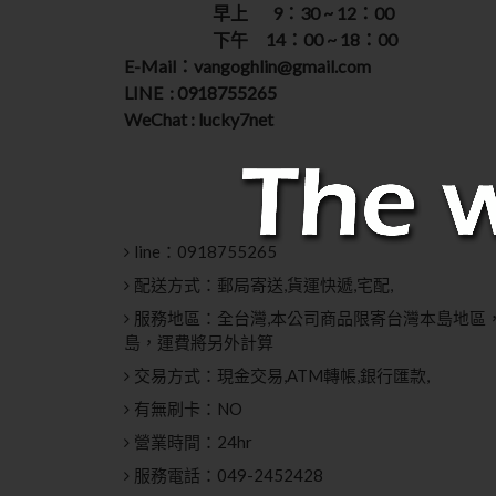
早上 9：30 ~ 12：00
下午 14：00 ~ 18：00
E-Mail：vangoghlin@gmail.com
LINE : 0918755265
WeChat : lucky7net
line：
0918755265
配送方式：
郵局寄送,貨運快遞,宅配,
服務地區：
全台灣,本公司商品限寄台灣本島地區
島，運費將另外計算
交易方式：
現金交易,ATM轉帳,銀行匯款,
有無刷卡：
NO
營業時間：
24hr
服務電話：
049-2452428