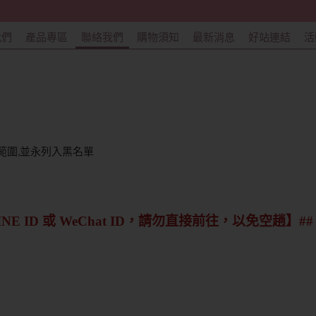
我們
產品專區
聯絡我們
購物須知
最新消息
好站連結
活
p範圍,並永列入黑名單
NE ID 或 WeChat ID，請勿直接前往，以免空趟】##