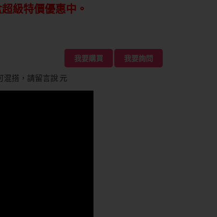
8盒超級特價優惠中。
我要購買
我要詢問
混搭，請留言說 元