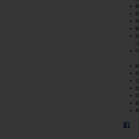
製
許
服
其