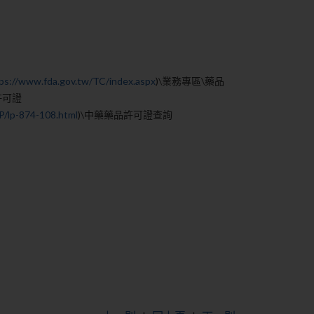
ps://www.fda.gov.tw/TC/index.aspx
)\業務專區\藥品
許可證
/lp-874-108.html
)\中藥藥品許可證查詢