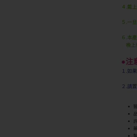
４.戴
５.一
６.本
晚上就
●注
１.如
２.請
製