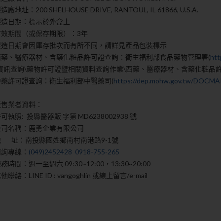
造廠地址：200 SHELHOUSE DRIVE, RANTOUL, IL 61866, U.S.A.
製造日期：
標示於外盒上
有效期間（或保存期限）：3年
製造日期會因庫存批次而有所不同，請詳見產品包裝標示
西藥、醫療器材、含藥化粧品許可證查詢：衛生福利部食品藥物管理署(
htt
\資訊查詢\藥物許可證暨相關資料查詢作業\西藥、醫療器材、含藥化粧品
中藥許可證查詢：衛生福利部中醫藥司(
https://dep.mohw.gov.tw/DOCMAP
販售業者資料：
可執照: 投縣醫器販 字第 MD6238002938 號
公司名稱：鹿勇企業有限公司
地 址：南投縣國姓鄉南村南港路9-1號
諮詢專線：
(049)2452428
0918-755-265
務時間：週一至週六 09:30~12:00，13:30~20:00
他聯絡：LINE ID : vangoghlin 或線上留言/e-mail