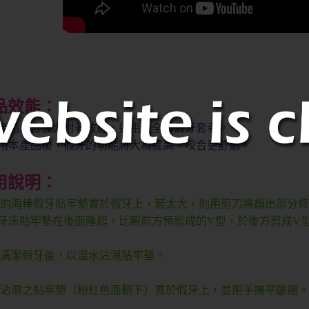
品效能：
品內含強力附著效能，適用戴全口假牙套者。
產品後，假牙的功能將大為提高，咬合更舒適。
用說明：
乾的海棒假牙貼牢墊置於假牙上，若太大，則用剪刀將超出部分
床貼牢墊在後面隆起，比照前方預剪成的V型，於後方剪成V
底清潔假牙後，以溫水沾濕貼牢墊。
以沾濕之貼牢墊（粉紅色面朝下）置於假牙上，並用手撫平皺摺。