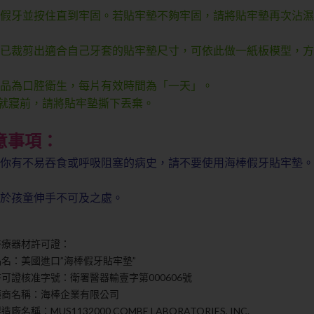
上假牙並按住直到牢固。若貼牢墊不夠牢固，請將貼牢墊再次沾
旦已裁剪出適合自己牙套的貼牢墊尺寸，可依此做一紙板模型，
產品為口腔衛生，每片有效時間為「一天」。
寢前，請將貼牢墊撕下丟棄。
意事項：
果你有不易吞食或呼吸阻塞的病史，請不要使用海棒假牙貼牢墊。
置於孩童伸手不可及之處。
醫療器材許可證：
品名：美國進口”海棒假牙貼牢墊”
許可證核准字號：衛署醫器輸壹字第000606號
藥商名稱：海棒企業有限公司
造廠名稱：MUS1132000 COMBE LABORATORIES, INC.