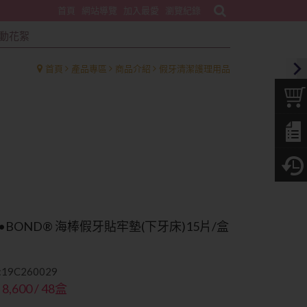
首頁
網站導覽
加入最愛
瀏覽紀錄
動花絮
首頁
產品專區
商品介紹
假牙清潔護理用品
A•BOND® 海棒假牙貼牢墊(下牙床)15片/盒
19C260029
 8,600 / 48盒