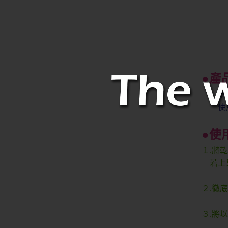
●產
本產
使用本
●使
１.將
若上牙
２.徹
３.將