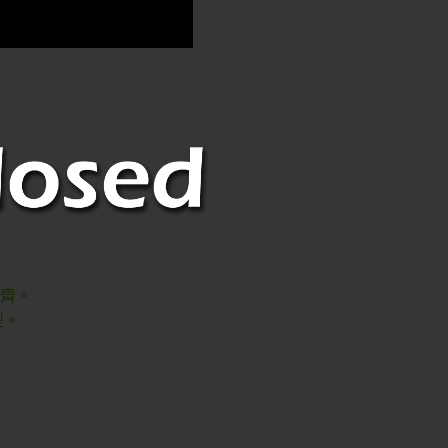
修齊。
型。