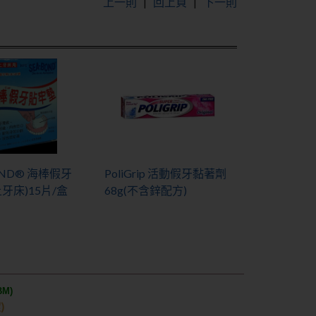
上一則
|
回上頁
|
下一則
OND® 海棒假牙
PoliGrip 活動假牙黏著劑
牙床)15片/盒
68g(不含鋅配方)
M)
)