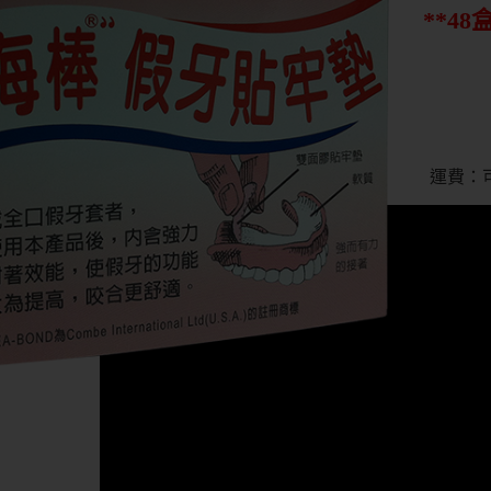
**4
運費：可