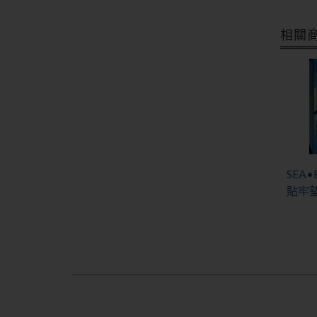
相關
SEA
貼牢墊