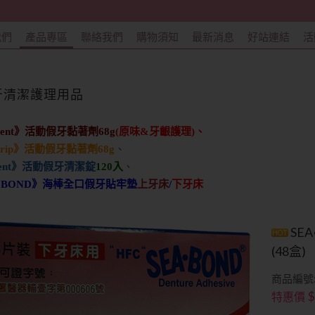
我們
產品專區
聯絡我們
購物須知
最新消息
好站連結
活
牙清潔護理用品
odent》活動假牙黏著劑68g
(原味&牙齦護理)、
iGrip》活動假牙黏著劑
68g
、
ident》活動假牙清潔錠
120入
、
●BOND》海棒全口假牙貼牢墊
上牙床
/
下牙床
SE
(48盒)
商品編號:
$
特惠價