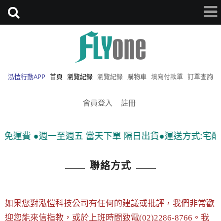
泓愷行動APP
首頁
瀏覽紀錄
瀏覽紀錄
購物車
填寫付款單
訂單查詢
會員登入
註冊
9免運費 ●週一至週五 當天下單 隔日出貨●運送方式:宅配(
聯絡方式
如果您對泓愷科技公司有任何的建議或批評，我們非常歡
迎您能來信指教，或於上班時間致電(02)2286-8766。我