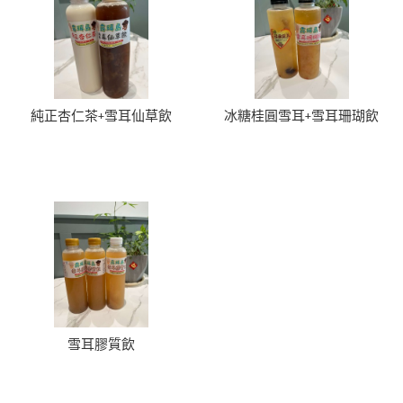
純正杏仁茶+雪耳仙草飲
冰糖桂圓雪耳+雪耳珊瑚飲
雪耳膠質飲