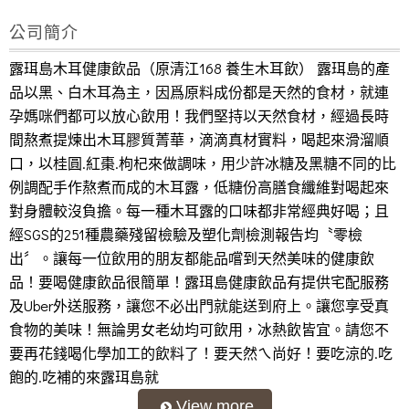
露珥島養生木耳飲(原清江168)
公司簡介
露珥島木耳健康飲品（原清江168 養生木耳飲） 露珥島的產
品以黑、白木耳為主，因爲原料成份都是天然的食材，就連
孕媽咪們都可以放心飲用！我們堅持以天然食材，經過長時
間熬煮提煉出木耳膠質菁華，滴滴真材實料，喝起來滑溜順
口，以桂圓.紅棗.枸杞來做調味，用少許冰糖及黑糖不同的比
例調配手作熬煮而成的木耳露，低糖份高膳食纖維對喝起來
對身體較沒負擔。每一種木耳露的口味都非常經典好喝；且
經SGS的251種農藥殘留檢驗及塑化劑檢測報告均〝零檢
出〞。讓每一位飲用的朋友都能品嚐到天然美味的健康飲
品！要喝健康飲品很簡單！露珥島健康飲品有提供宅配服務
及Uber外送服務，讓您不必出門就能送到府上。讓您享受真
食物的美味！無論男女老幼均可飲用，冰熱飲皆宜。請您不
要再花錢喝化學加工的飲料了！要天然ㄟ尚好！要吃涼的.吃
飽的.吃補的來露珥島就