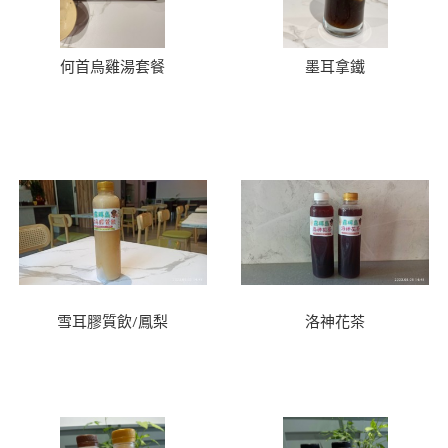
何首烏雞湯套餐
墨耳拿鐵
雪耳膠質飲/鳳梨
洛神花茶