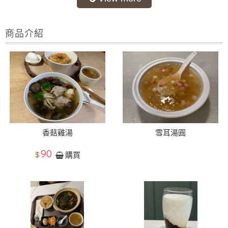
商品介紹
香菇雞湯
雪耳湯圓
90
$
購買