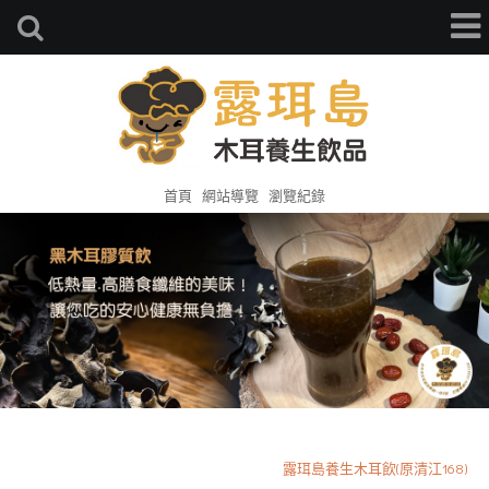
首頁
網站導覽
瀏覽紀錄
露珥島養生木耳飲(原清江168)