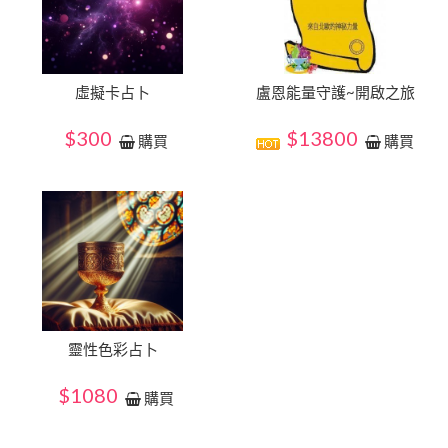
虛擬卡占卜
盧恩能量守護~開啟之旅
$300
$13800
購買
購買
靈性色彩占卜
$1080
購買