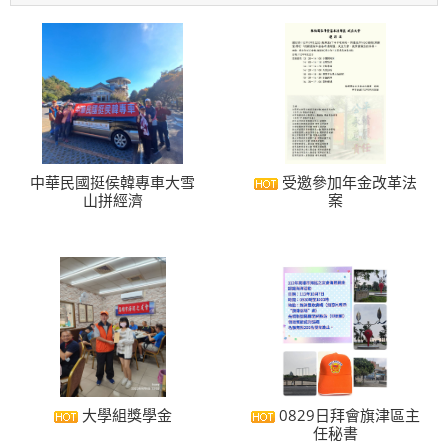
中華民國挺侯韓專車大雪
受邀參加年金改革法
山拼經濟
案
大學組獎學金
0829日拜會旗津區主
任秘書