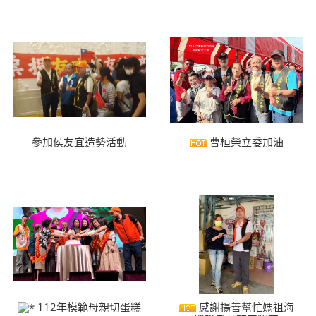
參加侯友宜造勢活動
曹桓榮立委加油
112年模範母親切蛋糕
感謝揚善幫忙媽祖海