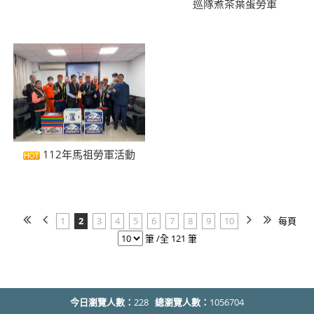
巡隊煮茶葉蛋勞軍
112年馬祖勞軍活動
1
2
3
4
5
6
7
8
9
10
每頁
筆 /全 121 筆
今日瀏覽人數：
228
總瀏覽人數：
1056704