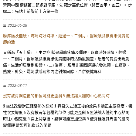
背架中間 橫條第二節處對準腰，先 確定高低位置（背面圖示，圖五）。 步
驟二：先粘上前胸前上方第一條
2022-06-28
膀疼痛及僵硬，疼痛時好時壞，經過一、二個月，醫療護膝推薦患側肩關
節的活
又稱為「五十肩」。主要症 狀是肩膀疼痛及僵硬，疼痛時好時壞，經過
一、二個月，醫療護膝推薦患側肩關節的活動度變差，患者的肩膀出現劇
痛，生活起居受到影響。 (二) 治療： 服用非類固醇類抗發炎藥、止痛劑、
熱療、針灸、電刺激或關節內注射類固醇，合併復健專科
2022-08-11
沒有被背架包覆的部位可能更歪斜 § 無法讓人體的中心點同時
§ 無法改變對正確姿勢的認知 § 容易失去矯正後的效果 § 矯正主要彎度、犧
牲次要彎度 § 沒有被背架包覆的部位可能更歪斜 § 無法讓人體的中心點同
時往中間靠近 § 穿上背架後，軀幹可能更加歪斜 § 使脊椎及其周圍的肌肉
變僵硬 背架可能造成的問題