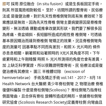
膝
可 採用 原位融合（in situ fusion）或是生長板固定手術，
則其 所冒風險相對較低。 至於，坊間所謂的整脊術、民俗療
法或 是復健治療，對於先天性脊椎側彎到底有無 療效呢？答
案應該是無效，因為先天性脊椎 側彎主要病變原因是脊椎骨
變形，無法透過 運動或推拿改變其形狀。我們要了解很多因
為疼痛、骨盆傾斜、長短腳所造成的假性脊 椎側彎，可透過
基本原因矯治而達到脊椎側 彎矯正的效果，況且脊椎側彎角
度的測量可 因基準點不同而有差別，和照 X- 光片時的 條件
亦息息相關，躺著照和站著照時的 X光片其角度不同，下午
疲累時和上午剛睡醒 時照 X- 光片所測得的角度也會有差異，
加 上缺乏科學實證，所以很難證明整脊術、民 俗療法或是復
健治療有其療效。 圖三 半椎體切除 （excision of
hemivertebrae） 手術及矯正手術 vol.141．2017．8月 18
Health Network 台大醫網 青少年脊柱側彎 之 物理治療 脊椎
復健科編製 什麼是脊柱側彎(Scoliosis)？ 脊柱側彎乃指脊柱
側面彎曲，且合併有脊柱 旋轉所造成的畸形。依據脊柱側彎
研究協會 (Scoliosis Research Society)定義脊柱側 向彎曲且