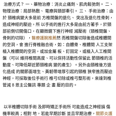
治療方式？ 一、藥物治療：消炎止痛劑、肌肉鬆弛劑。 二、
物理治療：局部熱敷、 電療與頸部牽引。 三、 手術治療：由
於 頸椎病變大多是前 方椎間盤的退化、 突出及退化性骨刺，
造成神經的壓迫，所 以手術的進行大多是由前方著手，於頸
部前側切開傷口，在顯微鏡下進行神經 減壓術（頸椎間盤、
骨刺的切除），
醫療護腕推薦
然 而椎間盤切除後造成椎體間
的空洞，會 進行脊椎融合術，如：自體骨、椎體間 人工支架
植入椎體間的空洞，或加金屬 板、釘固定，或植入人工椎間
盤（可以 維持椎間高度、可以保持活動性保留此 節頸椎的活
動度、可降低鄰近節頸椎病 變的產生）。另外由頸椎後方退
化造成 的關節面增生、黃韌帶增厚引起的頸椎 狹窄進而壓迫
神經，可採取後位手術行 椎弓切除或椎弓整形術，來達到椎
管減 8 恩主公醫訊 專題 企 畫 壓的目的。
以半椎體切除手術 及即時矯正手術所 可能造成之神經損 傷
機率較高；相對 地，若能早期診斷 並且早期治療，
關節炎護