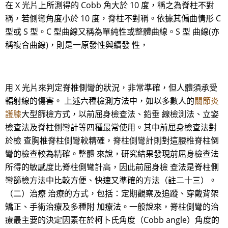
在 X 光片上所測得的 Cobb 角大於 10 度，稱之為脊柱不對
稱，若側彎角度小於 10 度，脊柱不對稱。依據其偏曲情形 C
型或 S 型。C 型曲線又稱為單純性或整體曲線。S 型 曲線(亦
稱複合曲線)，則是一原發性與續發 性，
用 X 光片來判定脊椎側彎的狀況，非常準確，但人體須承受
輻射線的傷害。 上述六種檢測方法中，如以多數人的
關節炎
護膝
大型篩檢方式，以前屈身檢查法、鉛垂 線檢測法、立姿
檢查法及脊柱側彎計等四種最常使用。其中前屈身檢查法對
於檢 查胸椎脊柱側彎較精確，脊柱側彎計則對這腰椎脊柱倒
彎的檢查較為精確。整體 來說，研究結果發現前屈身檢查法
所得的敏感度比脊柱側彎計高，因此前屈身檢 查法是脊柱側
彎篩檢方法中比較方便、快速又準確的方法（註二十三）。
（二）治療 治療的方式，包括：定期觀察及追蹤、穿戴背架
矯正、手術治療及多種附 加療法。一般說來，脊柱側彎的治
療最主要的決定因素在於柯卜氏角度（Cobb angle）角度的