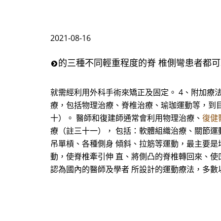
2021-08-16
的三種不同輕重程度的脊 椎側彎患者都
就需經利用外科手術來矯正及固定。 4、附加療
療，包括物理治療、脊椎治療、瑜珈運動等，到目
十）。 醫師和復建師通常會利用物理治療、
復健
療（註三十一）， 包括：軟體組織治療、關節運
吊單槓、各種側身 傾斜、拉筋等運動，最主要是
動，使脊椎牽引伸 直、將側凸的脊椎轉回來、使
認為國內的醫師及學者 所設計的運動療法，多數