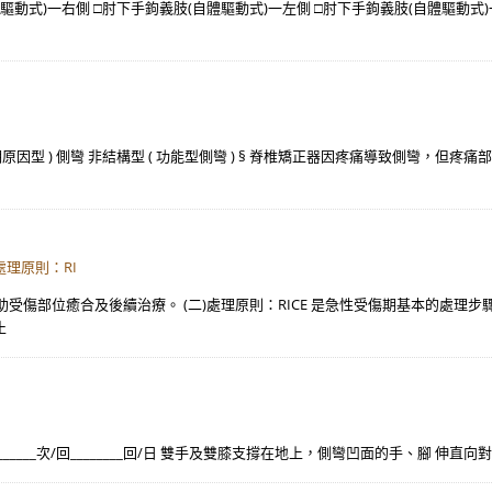
驅動式)一右側 □肘下手鉤義肢(自體驅動式)一左側 □肘下手鉤義肢(自體驅動式)
明原因型 ) 側彎 非結構型 ( 功能型側彎 ) § 脊椎矯正器因疼痛導致側彎，但疼痛部
處理原則：RI
傷部位癒合及後續治療。 (二)處理原則：RICE 是急性受傷期基本的處理步驟
止
____秒/次________次/回________回/日 雙手及雙膝支撐在地上，側彎凹面的手、腳