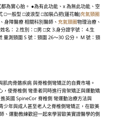
後輪型式都為實心胎。 ●為有此功能、x 為無此功能、空
 □一般型 □波浪型 □加裝凸把(蓮花輪)
充氣頸圈
師、身障醫療 相關科別醫師、
充氣頸圈
物理治療、
： 2.性別：□男 □女 3.身分證字號： 4.生
L 號 量測頸圍 S 號：頸圍 26～30 公分。 M 號：頸
彎與肌肉骨骼疾病 與脊椎側彎矯正的自費市場。
中心，使脊椎側 彎患者同時進行背架矯正與運動矯
國 SpineCor 脊椎側 彎運動治療方法與
 近年來青少年與成人甚至老人之脊椎側彎矯正，在歐美
老師、運動教練歡迎一起來學習歐美實證醫學的側