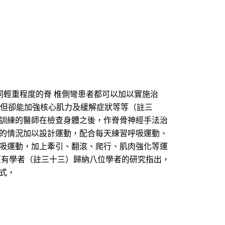
同輕重程度的脊 椎側彎患者都可以加以實施治
，但卻能加強核心肌力及緩解症狀等等（註三
科訓練的醫師在檢查身體之後，作脊骨神經手法治
曲的情況加以設計運動，配合每天練習呼吸運動、
呼吸運動，加上牽引、翻滾、爬行、肌肉強化等運
至有學者（註三十三）歸納八位學者的研究指出，
式，