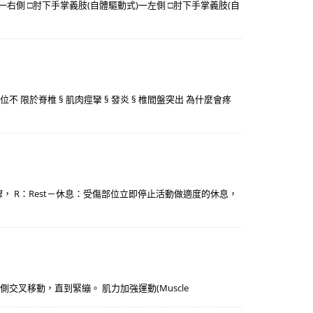
一右側 □肘下手掌義肢(自體驅動式)一左側 □肘下手掌義肢(自
位不 限於脊椎 § 肌肉痙攣 § 發炎 § 椎間盤突出 為什麼會疼
， R：Rest－休息：受傷部位立即停止活動做適度的休息，
 伸直向對側交叉移動，直到緊繃。 肌力加強運動(Muscle