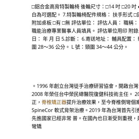
□鋁合金高背特製輪椅 後輪尺寸：□14 吋 □20 吋
白為可選配。 7.特製輪椅配件規格： 扶手形式 □固
附加桌板 □有 □無 評估單位： 評估人員： 職
職能治療專業醫事人員填具。 評估單位用印 附錄五 一
日： 年 月 日 5.診斷： 6.寄送地址： 輔具配置： 輔 
圍 28～36 公分。 L 號：頸圍 34～44 公分。
。1996 年創立台灣徒手治療研習協會，開啟台
2008 年榮任台中榮民總醫院復健科技術主任。
正，
脊椎矯正器
提升治療效果，至今脊椎側彎個案累
SpineCor 軟式背架治療。2019 年為台灣
先進國家已經非常 普。在國內也日漸受到重視，
彎矯