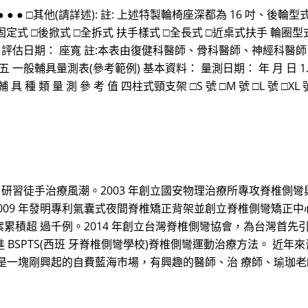
 ● ● ● □其他(請詳述): 註: 上述特製輪椅座深都為 16 吋、
定式 □後掀式 □全拆式 扶手樣式 □全長式 □近桌式扶手 輪圈型式
稱： 評估日期： 座寬 註:本表由復健科醫師、骨科醫師、神經科醫
般輔具量測表(參考範例) 基本資料： 量測日期： 年 月 日 1.姓名
具 種 類 量 測 參 考 值 四柱式頸支架 □S 號 □M 號 □L 號 □X
灣 研習徒手治療風潮。2003 年創立國安物理治療所專攻脊椎側
 2009 年發明專利氣囊式夜間脊椎矯正背架並創立脊椎側彎矯正
積超 過千例。2014 年創立台灣脊椎側彎協會，為台灣首先引進英
首先引進 BSPTS(西班 牙脊椎側彎學校)脊椎側彎運動治療方法。
是一塊剛興起的自費藍海市場，有興趣的醫師、治 療師、瑜珈