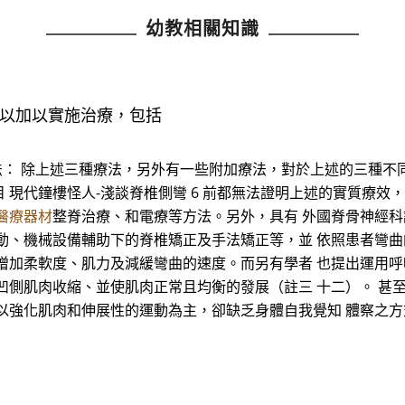
幼教相關知識
可以加以實施治療，包括
法： 除上述三種療法，另外有一些附加療法，對於上述的三種不
 現代鐘樓怪人-淺談脊椎側彎 6 前都無法證明上述的實質療效
醫療器材
整脊治療、和電療等方法。另外，具有 外國脊骨神經
動、機械設備輔助下的脊椎矯正及手法矯正等，並 依照患者彎
增加柔軟度、肌力及減緩彎曲的速度。而另有學者 也提出運用
凹側肌肉收縮、並使肌肉正常且均衡的發展（註三 十二）。 甚
以強化肌肉和伸展性的運動為主，卻缺乏身體自我覺知 體察之方