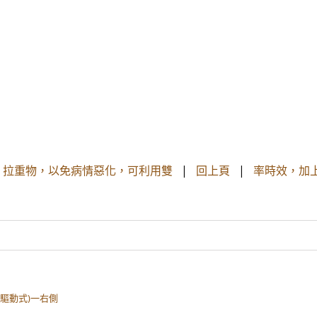
提、拉重物，以免病情惡化，可利用雙
|
回上頁
|
率時效，加
體驅動式)一右側