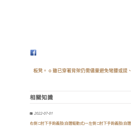
板凳。 o 雖已穿著背架仍需儘量避免彎腰或
相關知識
2022-07-01
右側 □肘下手鉤義肢(自體驅動式)一左側 □肘下手鉤義肢(自