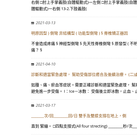
右側 □肘上手掌義肢(自體驅動式)一左側 □肘上手掌義肢(自體
體驅動式)一右側 13-2.下肢義肢(
2021-03-13
明原因型 ) 側彎 非結構型 ( 功能型側彎 ) § 脊椎矯正器因
不會造成疼痛 § 神經型側彎 § 先天性脊椎側彎 § 原發型 ( 不
痛？ §
2021-04-10
診斷和適當緊急處理， 幫助受傷部位癒合及後續治療。 (二)
如腫、痛、瘀血等症狀。需要正確診斷和適當緊急處理， 幫助受
避免進一步受傷。 I：Ice－冰敷： 受傷後立即冰敷，止血、
2021-03-17
_______次/回________回/日 雙手及雙膝支撐在地上，側
直到 緊繃。 □四點支撐式(All four strecting) ____