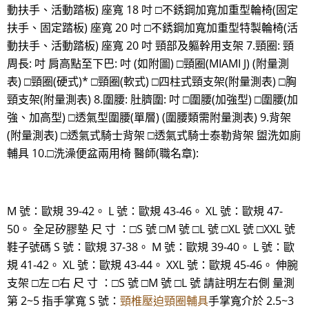
動扶手、活動踏板) 座寬 18 吋 □不銹鋼加寬加重型輪椅(固定
扶手、固定踏板) 座寬 20 吋 □不銹鋼加寬加重型特製輪椅(活
動扶手、活動踏板) 座寬 20 吋 頸部及軀幹用支架 7.頸圈: 頸
周長: 吋 肩高點至下巴: 吋 (如附圖) □頸圈(MIAMI J) (附量測
表) □頸圈(硬式)* □頸圈(軟式) □四柱式頸支架(附量測表) □胸
頸支架(附量測表) 8.圍腰: 肚臍圍: 吋 □圍腰(加強型) □圍腰(加
強、加高型) □透氣型圍腰(單層) (圍腰類需附量測表) 9.背架
(附量測表) □透氣式騎士背架 □透氣式騎士泰勒背架 盥洗如廁
輔具 10.□洗澡便盆兩用椅 醫師(職名章):
M 號：歐規 39-42。 L 號：歐規 43-46。 XL 號：歐規 47-
50。 全足矽膠墊 尺 寸 ：□S 號 □M 號 □L 號 □XL 號 □XXL 號
鞋子號碼 S 號：歐規 37-38。 M 號：歐規 39-40。 L 號：歐
規 41-42。 XL 號：歐規 43-44。 XXL 號：歐規 45-46。 伸腕
支架 □左 □右 尺 寸 ：□S 號 □M 號 □L 號 請註明左右側 量測
第 2~5 指手掌寬 S 號：
頸椎壓迫頸圈輔具
手掌寬介於 2.5~3