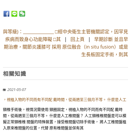
與等級)：_______________ □經中央衛生主管機關認定，因罕見
疾病而致身心功能障礙 □其
|
回上頁
|
早期診斷 並且早
期治療，關節炎護膝可 採用 原位融合（in situ fusion）或是
生長板固定手術，則其
相關知識
2021-05-07
，視植入物的不同而有不同配 戴時間，從兩週至三個月不等。 什麼是人工
頸椎手術後，視情況需使用 頸圈固定，視植入物的不同而有不同配 戴時
間，從兩週至三個月不等。 什麼是人工椎間盤？ 人工頸椎椎間盤是可以模
擬正常頸椎椎 間盤的特殊裝置，接受椎間盤切除手術後， 將人工椎間盤植
入原來椎間盤的位置，代替 原有椎間盤並保有其