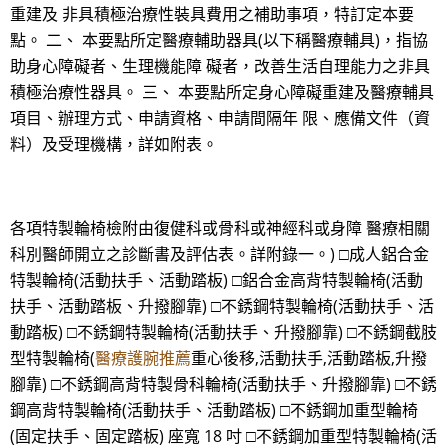
重建及 非具積極治療性裝具費用之補助事項，特訂定本要
點。 二、 本要點所定醫療輔助器具(以下稱醫療輔具)，指協
助身心障礙者、生理機能障 礙者，改善生活自理能力之非具
積極治療性器具。 三、 本要點所定身心障礙重建及醫療輔具
項目、辦理方式、申請資格、申請間隔年 限、應備文件（資
料）及受理機構，詳如附表。
各項特製輪椅檢附由復健科或骨科或神經科或身障 醫療相關
科別醫師開立之診斷書及評估表。詳附錄一。) □成人鋁合金
特製輪椅(活動扶手、活動踏板) □鋁合金高背特製輪椅(活動
扶手、活動踏板、升撥腳靠) □不銹鋼特製輪椅(活動扶手、活
動踏板) □不銹鋼特製輪椅(活動扶手、升撥腳靠) □不銹鋼截肢
型特製輪椅(
醫療護腕推薦
重心後移,活動扶手,活動踏板,升撥
腳靠) □不銹鋼高背特製骨科輪椅(活動扶手、升撥腳靠) □不銹
鋼高背特製輪椅(活動扶手、活動踏板) □不銹鋼加重型輪椅
(固定扶手、固定踏板) 座寬 18 吋 □不銹鋼加重型特製輪椅(活