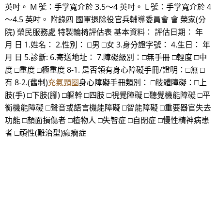
英吋。 M 號：手掌寬介於 3.5～4 英吋。 L 號：手掌寬介於 4
～4.5 英吋。 附錄四 國軍退除役官兵輔導委員會 會 榮家(分
院) 榮民服務處 特製輪椅評估表 基本資料： 評估日期： 年
月 日 1.姓名： 2.性別： □男 □女 3.身分證字號： 4.生日： 年
月 日 5.診斷: 6.寄送地址： 7.障礙級別：□無手冊 □輕度 □中
度 □重度 □極重度 8-1. 是否領有身心障礙手冊/證明：□無 □
有 8-2.(舊制)
充氣頸圈
身心障礙手冊類別： □肢體障礙：□上
肢(手) □下肢(腳) □軀幹 □四肢 □視覺障礙 □聽覺機能障礙 □平
衡機能障礙 □聲音或語言機能障礙 □智能障礙 □重要器官失去
功能 □顏面損傷者 □植物人 □失智症 □自閉症 □慢性精神病患
者 □頑性(難治型)癲癇症