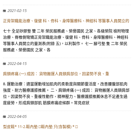
2021-02-15
正背架職能治療、復健 科、骨科、身障醫療科、神經科 等醫事人員開立的
七十 全足矽膠墊 雙 二年 榮民服務處、榮譽國民 之家、各級榮院 檢附物理
治療、脊椎側彎矯正背架職能治療、復健 科、骨科、身障醫療科、神經科
等醫事人員開立的量測表(附錄 五)，以利製作。 七一 腳弓墊 隻 二年 榮民
服務處、榮譽國民 之家、各
2022-04-15
肩頸疼痛 (一) 成因： 貨物搬運人員頸肩部位，因姿勢不良、重
8. 運動治療：適當運動增加肌肉的柔軟度與關節靈活度，改善腰腹部肌肉
強度、耐力醫療護膝推薦。 二、肩頸疼痛 (一) 成因： 貨物搬運人員頸肩部
位，因姿勢不良、重複性動作、精神壓力、醫療護膝推薦休息不足產生過
度疲勞，形成肩頸部肌 筋膜疼痛症候群。常見症狀
2022-04-05
型皮鞋* 11-2.鞋內墊 □鞋內墊 只(含製模) * □