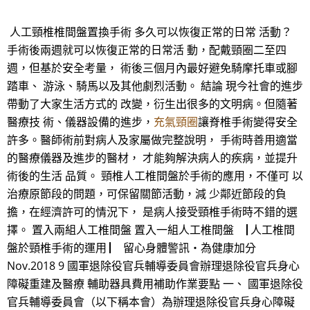
人工頸椎椎間盤置換手術 多久可以恢復正常的日常 活動？
手術後兩週就可以恢復正常的日常活 動，配戴頸圈二至四
週，但基於安全考量， 術後三個月內最好避免騎摩托車或腳
踏車、 游泳、騎馬以及其他劇烈活動。 結論 現今社會的進步
帶動了大家生活方式的 改變，衍生出很多的文明病。但隨著
醫療技 術、儀器設備的進步，
充氣頸圈
讓脊椎手術變得安全
許多。醫師術前對病人及家屬做完整說明， 手術時善用適當
的醫療儀器及進步的醫材， 才能夠解決病人的疾病，並提升
術後的生活 品質。 頸椎人工椎間盤於手術的應用，不僅可 以
治療原節段的問題，可保留關節活動，減 少鄰近節段的負
擔，在經濟許可的情況下， 是病人接受頸椎手術時不錯的選
擇。 置入兩組人工椎間盤 置入一組人工椎間盤 ▕ 人工椎間
盤於頸椎手術的運用 ▏ 留心身體警訊‧為健康加分
Nov.2018 9 國軍退除役官兵輔導委員會辦理退除役官兵身心
障礙重建及醫療 輔助器具費用補助作業要點 一、 國軍退除役
官兵輔導委員會（以下稱本會）為辦理退除役官兵身心障礙