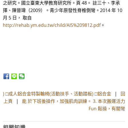
之研究。國立臺東大學教育研究所。頁 48。 註三十、李承
擇、陳晉瑋（2009）。青少年原發性脊椎側彎。2014 年 10
月 5 日， 取自
http://rehab.ym.edu.tw/child/AIS%209812.pdf
。
) □成人鋁合金特製輪椅(活動扶手、活動踏板) □鋁合金
|
回
上頁
|
能 於下班後操作，加強肌肉訓練。 3. 本次搬運活力
Fun 鬆操，有關彎
相關知識