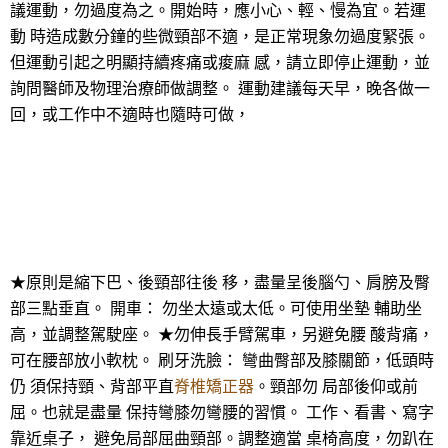
議運動，勿過度為之。開始時，應小心、輕、慢為宜。若運
動 時造成數分鐘的些微頸部不適，是正常現象勿過度緊張。
但運動引起之明顯持續疼痛或痠麻 感，請立即停止運動，並
詢問醫師及物理治療師做調整。 運動建議每天早，晚各做一
回，或工作中不適時也隨時可做，
★原則是縮下巴、後頸部往後 移，盡量呈後腦勺、肩膀及臀
部三點垂直。 開車： 勿坐太遠或太低。可使用坐墊 輔助坐
高，並調整駕駛座。 ★勿伸長手臂駕車，另避免腰 酸背痛，
可在腰部放小軟枕。 刷牙洗臉： 彎曲臀部及膝關節，低頭時
仍 須保持頸、背部平直
脊椎矯正器
。頸部勿 局部後仰或前
屈。也就是盡量 保持彎膝勿彎腰的習慣。 工作、看書、寫字
靠近桌子， 避免局部屈曲頸部。調整適當 桌椅高度，勿趴在