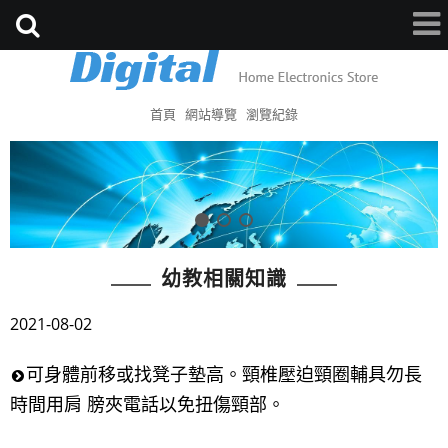
首頁
網站導覽
瀏覽紀錄
幼教相關知識
2021-08-02
可身體前移或找凳子墊高。頸椎壓迫頸圈輔具勿長
時間用肩 膀夾電話以免扭傷頸部。