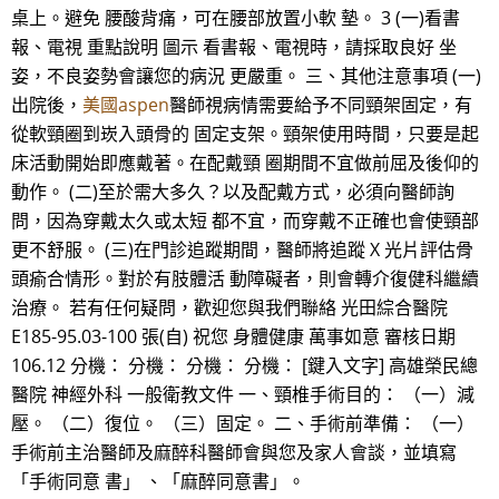
桌上。避免 腰酸背痛，可在腰部放置小軟 墊。 3 (一)看書
報、電視 重點說明 圖示 看書報、電視時，請採取良好 坐
姿，不良姿勢會讓您的病況 更嚴重。 三、其他注意事項 (一)
出院後，
美國aspen
醫師視病情需要給予不同頸架固定，有
從軟頸圈到崁入頭骨的 固定支架。頸架使用時間，只要是起
床活動開始即應戴著。在配戴頸 圈期間不宜做前屈及後仰的
動作。 (二)至於需大多久？以及配戴方式，必須向醫師詢
問，因為穿戴太久或太短 都不宜，而穿戴不正確也會使頸部
更不舒服。 (三)在門診追蹤期間，醫師將追蹤 X 光片評估骨
頭瘉合情形。對於有肢體活 動障礙者，則會轉介復健科繼續
治療。 若有任何疑問，歡迎您與我們聯絡 光田綜合醫院
E185-95.03-100 張(自) 祝您 身體健康 萬事如意 審核日期
106.12 分機： 分機： 分機： 分機： [鍵入文字] 高雄榮民總
醫院 神經外科 一般衛教文件 一、頸椎手術目的： （一）減
壓。 （二）復位。 （三）固定。 二、手術前準備： （一）
手術前主治醫師及麻醉科醫師會與您及家人會談，並填寫
「手術同意 書」 、「麻醉同意書」。