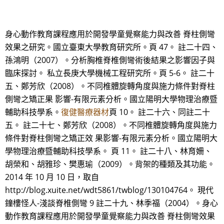
身心動作教育課程應用於開發學童覺察能力與改善 脊柱側彎
效果之研究。國立臺東大學教育研究所。頁 47。 註二十四、
孫鴻明（2007）。分析胸椎脊椎側彎術後結果之影響因子與
臨床探討。 私立長庚大學機械工程研究所。頁 5-6。 註二十
五、鄭芳欣（2008）。不同椎體旋轉角度與施力條件對脊柱
側彎之矯正果 影響-有限元素分析。國立陽明大學物理治療暨
輔助科技學系。
復健醫療器材
頁 10。 註二十六、同註二十
五。 註二十七、鄭芳欣（2008）。不同椎體旋轉角度與施力
條件對脊柱側彎之矯正效 果影響-有限元素分析。國立陽明大
學物理治療暨輔助科技學系。 頁 11。 註二十八、林育姍、
胡榮和、胡雅珍、樊惠瑜（2009）。背架的種類及其功能。
2014 年 10 月 10 日，取自
http://blog.xuite.net/wdt5861/twblog/130104764。 現代
鐘樓怪人-淺談脊椎側彎 9 註二十九、林季福（2004）。身心
動作教育課程應用於開發學童覺察能力與改善 脊柱側彎效果