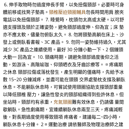
6. 伸手取物時勿過度伸長手臂，以免扭傷頸部。必要時可身
體前移或找凳子墊高。
頸椎壓迫頸圈輔具
勿長時間用肩 膀夾
電話以免扭傷頸部。 7. 睡覺時，枕頭勿太高或太硬。以可舒
適支撐頭及頸於正確姿勢，避免頸部過度伸、仰為宜；床 墊
亦不應太軟，儘量勿俯臥太久。 8. 勿將頸墊高躺在床上、沙
發上或側臥看書報、3C 產品。 9. 勿同一姿勢維持過久，尤其
減少 3C 產品之連續使用。最好 30 分鐘小動一下、2 個鐘頭
大動一 回為宜。 10. 頸痛時期，請避免頸部過度後仰之活
動，如游泳、高階瑜珈、仰頭晒衣及牙齒診療等。 ¤ 疼痛期
之休息 頸部拉傷或落枕發生，產生明顯的僵痛時，先給予冰
敷 15~20 分鐘減疼，並盡可能在頭頸 交界處墊枕支撐及躺臥
休息。不能躺臥休息時，可嘗試使用頸圈協助支撐頭部重量
以降低頸椎 壓力，讓急性發炎的頸部組織得到些許休息。但
坐站時，頸部均有承重，
充氣頸圈
難有效休息，仍請儘 量間
歇躺臥。急性劇痛期，宜連續躺臥休息兩至三天，疼痛減輕
後，對長期過度使用導致頸項 疼痛者，建議每二~四小時，
躺臥休息十分鐘。 2 ¤ 運動治療 請依醫師及物理治療師之建