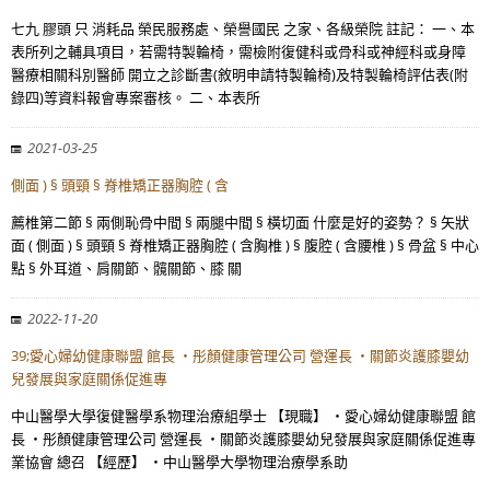
七九 膠頭 只 消耗品 榮民服務處、榮譽國民 之家、各級榮院 註記： 一、本
表所列之輔具項目，若需特製輪椅，需檢附復健科或骨科或神經科或身障
醫療相關科別醫師 開立之診斷書(敘明申請特製輪椅)及特製輪椅評估表(附
錄四)等資料報會專案審核。 二、本表所
2021-03-25
側面 ) § 頭頸 § 脊椎矯正器胸腔 ( 含
薦椎第二節 § 兩側恥骨中間 § 兩腿中間 § 橫切面 什麼是好的姿勢？ § 矢狀
面 ( 側面 ) § 頭頸 § 脊椎矯正器胸腔 ( 含胸椎 ) § 腹腔 ( 含腰椎 ) § 骨盆 § 中心
點 § 外耳道、肩關節、髖關節、膝 關
2022-11-20
39;愛心婦幼健康聯盟 館長 ・彤顏健康管理公司 營運長 ・關節炎護膝嬰幼
兒發展與家庭關係促進專
中山醫學大學復健醫學系物理治療組學士 【現職】 ・愛心婦幼健康聯盟 館
長 ・彤顏健康管理公司 營運長 ・關節炎護膝嬰幼兒發展與家庭關係促進專
業協會 總召 【經歷】 ・中山醫學大學物理治療學系助