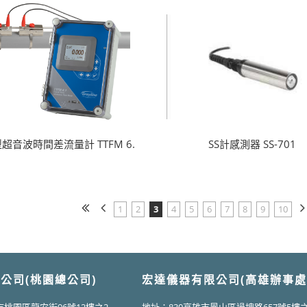
超音波時間差流量計 TTFM 6.
SS計感測器 SS-701
1
2
3
4
5
6
7
8
9
10
公司(桃園總公司)
宏達儀器有限公司(高雄辦事處
市桃園區龍安街96號12樓之2
地址：830高雄市鳳山區過埤路657號5樓之