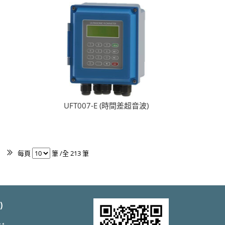
UFT007-E (時間差超音波)
每頁
筆 /全 213 筆
)
1