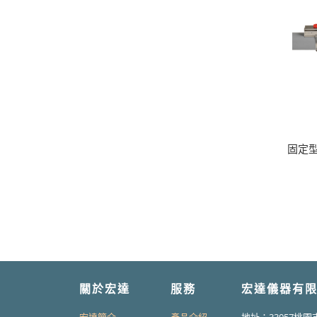
固定型
關於宏達
服務
宏達儀器有限
宏達簡介
產品介紹
地址：33057桃園