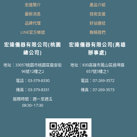
宏達簡介
產品介紹
最新消息
技術支援
品牌代理
好站連結
LINE官方帳號
聯絡我們
宏達儀器有限公司(桃園
宏達儀器有限公司(高雄
總公司)
辦事處)
地址：33057桃園市桃園區龍安街
地址：830高雄市鳳山區過埤路
96號12樓之2
657號5樓之1
電話：03-379-8330
電話：07-269-3572
傳真：03-379-8331
傳真：07-269-3573
服務時間：週一至週五
08:30~17:30