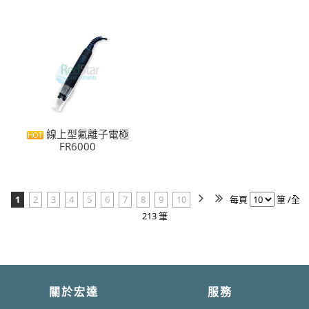
線上型氟離子電極
FR6000
1
2
3
4
5
6
7
8
9
10
每頁
筆 /全
213 筆
關於宏達
服務