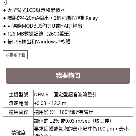
寸
● 大型背光LCD顯示和累積器
● 隔離的4-20mA輸出，2個可編程控制Relay
®
● 可選購MODBUS
RTU或HART輸出
● 128 MB數據記錄（2600萬筆）
● 帶USB輸出和Windows™軟體
檔案下載
我要詢問
主機型號
DFM 6.1 固定型超音波流量計
流速範圍
±0.03 ~ 12.2 m
適用管徑
適用從 ½”~ 180”間所有管徑
讀值的 ±2% 或0.03 m/sec（取其佳）
要求固體或氣泡的最小尺寸為100 µm，最小
精確度