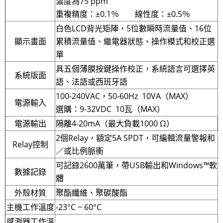
濃度為75 ppm
重複精度：±0.1％ 線性度：±0.5％
白色LCD背光矩陣，5位數瞬時流量值、16位
顯示畫面
累積流量值、繼電器狀態、操作模式和校正選
單
具五個薄膜按鍵操作校正，系統語言可選擇英
系統版面
語、法語或西班牙語
100-240VAC，50-60Hz 10VA（MAX）
電源輸入
選購：9-32VDC 10瓦（MAX）
電源輸出
隔離4-20mA（最大負載1000 Ω）
2個Relay，額定5A SPDT，可編輯流量警報和
Relay控制
／或比例脈衝
可記錄2600萬筆，帶USB輸出和Windows™軟
數據記錄
體
外殼材質
聚酯纖維、聚碳酸酯
主機工作溫度
-23°C ~ 60°C
感測器工作溫