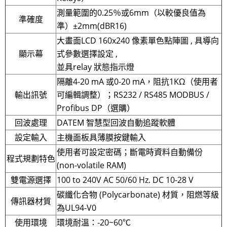
測量範圍的0.25％或6mm（以較優良值為
準確度
準）±2mm(dBR16)
大畫面LCD 160x240 像素單色點陣圖 , 具導向
顯示幕
式參數選擇設定 ,
並具relay 狀態指示燈
隔離4-20 mA 或0-20 mA，阻抗1KΩ（使用者
輸出訊號
可編輯調整）；RS232 / RS485 MODBUS /
Profibus DP（選購）
回波處理
DATEM 智慧型回波自動追蹤軟體
設定輸入
主機面板具薄膜按鍵輸入
使用者可設定密碼；斷電時資料自動備份
程式規劃特色
(non-volatile RAM)
雙電源選擇
100 to 240V AC 50/60 Hz. DC 10-28 V
碳纖化合物 (Polycarbonate) 材質，阻燃等級
傳訊器材質
為UL94-V0
使用環境
環境耐溫：-20~60℃