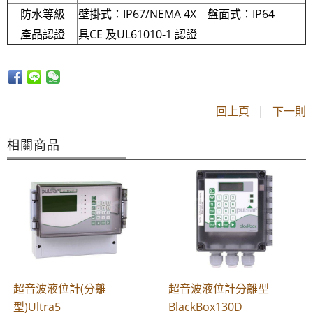
防水等級
壁掛式：IP67/NEMA 4X 盤面式：IP64
產品認證
具CE 及UL61010-1 認證
回上頁
|
下一則
相關商品
超音波液位計(分離
超音波液位計分離型
型)Ultra5
BlackBox130D