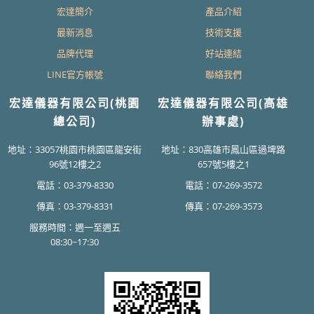
宏達簡介
產品介紹
最新消息
技術支援
品牌代理
好站連結
LINE官方帳號
聯絡我們
宏達儀器有限公司(桃園
宏達儀器有限公司(高雄
總公司)
辦事處)
地址：33057桃園市桃園區龍安街
地址：830高雄市鳳山區過埤路
96號12樓之2
657號5樓之1
電話：03-379-8330
電話：07-269-3572
傳真：03-379-8331
傳真：07-269-3573
服務時間：週一至週五
08:30~17:30