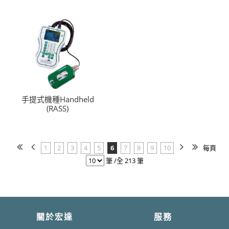
手提式機種Handheld
(RASS)
1
2
3
4
5
6
7
8
9
10
每頁
筆 /全 213 筆
關於宏達
服務