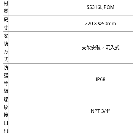
材
SS316L,POM
質
尺
220 × Φ50mm
寸
安
裝
支架安裝，沉入式
方
式
防
護
IP68
等
級
螺
紋
NPT 3/4”
接
口
出