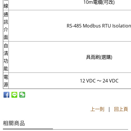
10m電纜(可改)
線
通
訊
RS-485 Modbus RTU Isolatio
介
面
自
清
具雨刷(選購)
功
能
電
12 VDC ～ 24 VDC
源
上一則
|
回上頁
相關商品