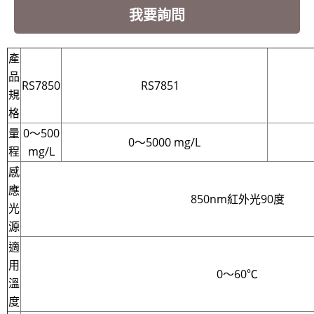
我要詢問
產
品
RS7850
RS7851
R
規
格
量
0～500
0～5000 mg/L
程
mg/L
感
應
850nm紅外光90度
光
源
適
用
0～60℃
溫
度