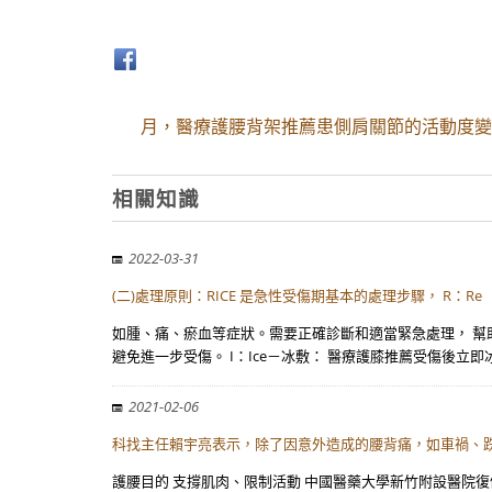
月，醫療護腰背架推薦患側肩關節的活動度變
相關知識
2022-03-31
(二)處理原則：RICE 是急性受傷期基本的處理步驟， R：Re
如腫、痛、瘀血等症狀。需要正確診斷和適當緊急處理， 幫助受
避免進一步受傷。 I：Ice－冰敷： 醫療護膝推薦受傷後立即
2021-02-06
科找主任賴宇亮表示，除了因意外造成的腰背痛，如車禍、
護腰目的 支撐肌肉、限制活動 中國醫藥大學新竹附設醫院