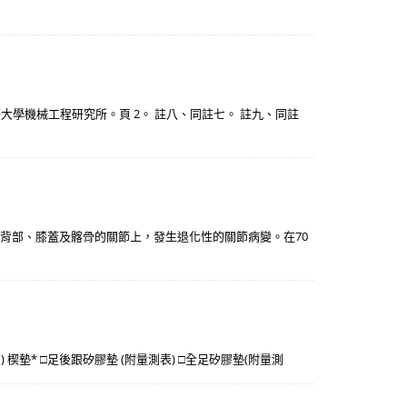
大學機械工程研究所。頁 2。 註八、同註七。 註九、同註
背部、膝蓋及髂骨的關節上，發生退化性的關節病變。在70
外(內) 楔墊* □足後跟矽膠墊 (附量測表) □全足矽膠墊(附量測