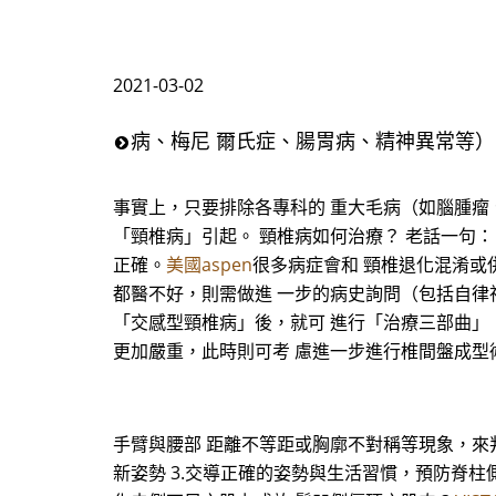
2021-03-02
病、梅尼 爾氏症、腸胃病、精神異常等）
事實上，只要排除各專科的 重大毛病（如腦腫瘤
「頸椎病」引起。 頸椎病如何治療？ 老話一句
正確。
美國aspen
很多病症會和 頸椎退化混淆或
都醫不好，則需做進 一步的病史詢問（包括自律
「交感型頸椎病」後，就可 進行「治療三部曲」
更加嚴重，此時則可考 慮進一步進行椎間盤成型
手臂與腰部 距離不等距或胸廓不對稱等現象，來判
新姿勢 3.交導正確的姿勢與生活習慣，預防脊柱側