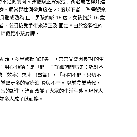
力不足的肌肉 5.穿戴矯正背架或手術治療之轉介建
。通常脊柱側彎角度在 20 度以下者，僅 需觀察
成熟為 止，男孩約於 18 歲，女孩約於 16 歲
上者，必須接受手術來矯正及 固定。由於姿勢性的
老師發覺小孩肩膀、
表 現，多半繁複而非專一，常常又會因長期 的生
：用心 傾聽；是「問」：詳細詢問病史；絕對不
快（效率）求 利（效益），「不聞不問，只切不
導致更多的醫療浪 費與不幸。 以前農業時代，一
 品的誕生，進而改變了大眾的生活型態。現代人
讓許多人成了低頭族。