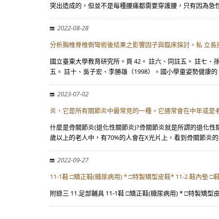
突出造成的，但並不是每種腰痛都需要穿護腰，只有因為急
2022-08-28
分析胸椎脊椎側彎術後結果之影響因子與臨床探討。私 立長
國立臺東大學教育研究所。頁 42。 註六、同註五。 註七、
五。 註十、吳子宏、李勝雄（1998）。國小學童姿勢健康的
2023-07-02
炎，它是所有關節炎中最常見的一種。它通常會在中年或是老
什麼是骨關節炎(退化性關節炎)?骨關節炎就是所謂的退化
歲以上的老人中，有70%的人會在X光片上，看到骨關節炎
2022-09-27
11-1鞋 □矯正鞋(糖尿病用) * □特製矯型皮鞋* 11-2.鞋內墊 □
附錄三 11.足部輔具 11-1鞋 □矯正鞋(糖尿病用) * □特製矯型皮