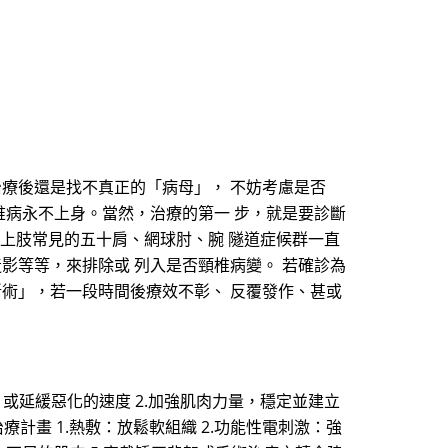
治療後還是找不真正的「病母」， 不妨考慮是否
椎病永不上身。當然，治療的第一 步，就是要診斷
是上肢常見的五十肩、網球肘、腕 隧道症候群一直
影等等，來排除或 列入是否頸椎病變。 若確診為
斷術」，若一段時間後療效不彰、 反覆發作、甚或
，或延緩惡化的速度 2.加強肌肉力量，穩定並建立
療計畫 1.熱敷：放鬆軟組織 2.功能性電刺激：強