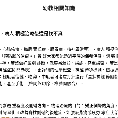
幼教相關知識
，病人 積極治療後還是找不真
、心肺疾病、梅尼 爾氏症、腸胃病、精神異常等），病人 積極
：「預防勝於治療。」最 好大家都能透過平時的保養保健，讓 頸
併存，若沒做好鑑別 診斷，就容易漏診、誤診、甚至誤醫。 若
神經症狀 問卷表）、更詳細的理學檢查、神經 傳導檢測、磁振造
：輕度者復健、吃 藥，中度者可考慮打針進行「星狀神經 節阻
術，甚至手術 （椎間盤切除、椎體間融合）。
斷嚴 重程度及側彎方向。 物理治療的目的 1.矯正側彎的角度
 彎惡化 4 改善脊柱側彎的後遺症，如腰痠背痛或疲勞 等症狀 治