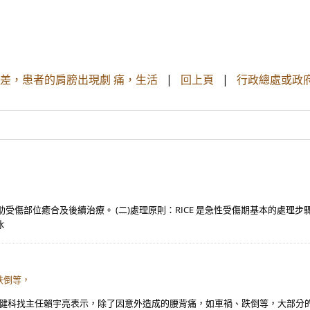
差，患者的肩膀出現劇 痛，生活
|
回上頁
|
行政總處或政
傷部位癒合及後續治療。 (二)處理原則：RICE 是急性受傷期基本的處理步驟
冰
跌倒等，
復健科找主任賴宇亮表示，除了因意外造成的腰背痛，如車禍、跌倒等，大部分