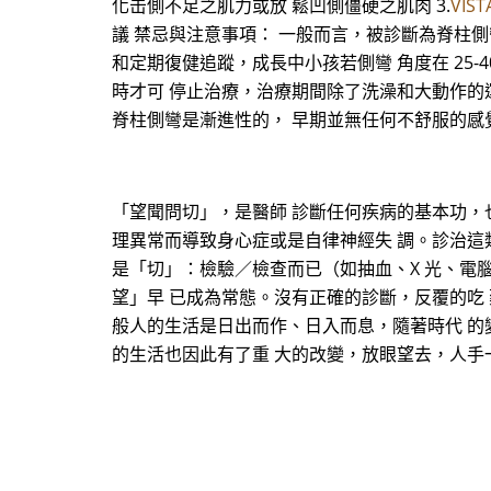
化击側不足之肌力或放 鬆凹側僵硬之肌肉 3.
VIS
議 禁忌與注意事項： 一般而言，被診斷為脊柱側
和定期復健追蹤，成長中小孩若側彎 角度在 25-
時才可 停止治療，治療期間除了洗澡和大動作的運
脊柱側彎是漸進性的， 早期並無任何不舒服的感
「望聞問切」，是醫師 診斷任何疾病的基本功，
理異常而導致身心症或是自律神經失 調。診治這
是「切」：檢驗／檢查而已（如抽血、X 光、電
望」早 已成為常態。沒有正確的診斷，反覆的吃
般人的生活是日出而作、日入而息，隨著時代 的
的生活也因此有了重 大的改變，放眼望去，人手