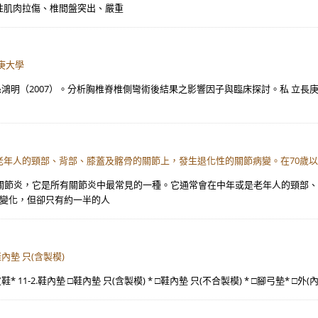
性肌肉拉傷、椎間盤突出、嚴重
庚大學
孫鴻明（2007）。分析胸椎脊椎側彎術後結果之影響因子與臨床探討。私 立長庚
年人的頸部、背部、膝蓋及髂骨的關節上，發生退化性的關節病變。在70歲以
性關節炎，它是所有關節炎中最常見的一種。它通常會在中年或是老年人的頸部、
的變化，但卻只有約一半的人
鞋內墊 只(含製模)
鞋* 11-2.鞋內墊 □鞋內墊 只(含製模) * □鞋內墊 只(不合製模) * □腳弓墊* □