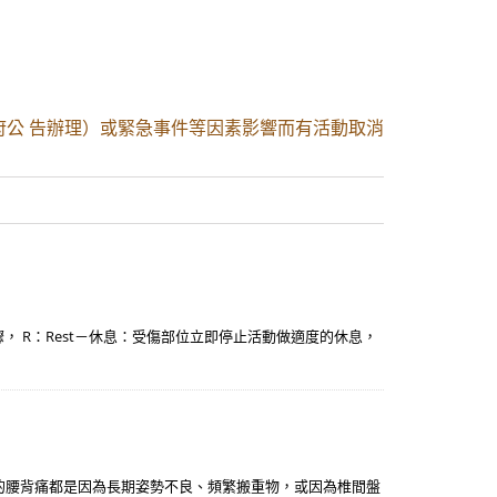
府公 告辦理）或緊急事件等因素影響而有活動取消
， R：Rest－休息：受傷部位立即停止活動做適度的休息，
的腰背痛都是因為長期姿勢不良、頻繁搬重物，或因為椎間盤