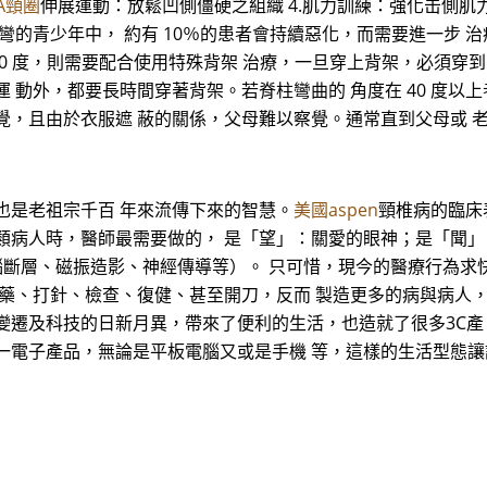
TA頸圈
伸展運動：放鬆凹側僵硬之組織 4.肌力訓練：強化击側肌
彎的青少年中， 約有 10％的患者會持續惡化，而需要進一步 治療
40 度，則需要配合使用特殊背架 治療，一旦穿上背架，必須穿到骨骼
 動外，都要長時間穿著背架。若脊柱彎曲的 角度在 40 度以
覺，且由於衣服遮 蔽的關係，父母難以察覺。通常直到父母或 
也是老祖宗千百 年來流傳下來的智慧。
美國aspen
頸椎病的臨床
類病人時，醫師最需要做的， 是「望」：關愛的眼神；是「聞」
腦斷層、磁振造影、神經傳導等）。 只可惜，現今的醫療行為求
 藥、打針、檢查、復健、甚至開刀，反而 製造更多的病與病人，
變遷及科技的日新月異，帶來了便利的生活，也造就了很多3C產
一電子產品，無論是平板電腦又或是手機 等，這樣的生活型態