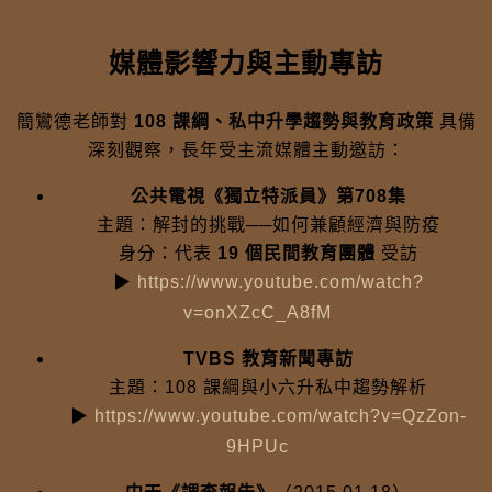
媒體影響力與主動專訪
簡鸞德老師對
108 課綱、私中升學趨勢與教育政策
具備
深刻觀察，長年受主流媒體主動邀訪：
公共電視《獨立特派員》第708集
主題：解封的挑戰──如何兼顧經濟與防疫
身分：代表
19 個民間教育團體
受訪
▶
https://www.youtube.com/watch?
v=onXZcC_A8fM
TVBS 教育新聞專訪
主題：108 課綱與小六升私中趨勢解析
▶
https://www.youtube.com/watch?v=QzZon-
9HPUc