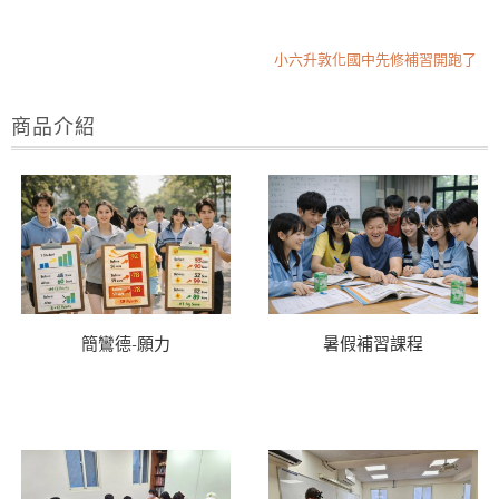
小六升敦化國中先修補習開跑了
2026升私中小四小五班
星期三作敦化國小學區作文
商品介紹
小六升敦化國中先修補習開跑了
2026升私中小四小五班
星期三作敦化國小學區作文
簡鸞德-願力
暑假補習課程