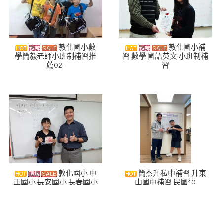
敦化國小數
敦化國小補
學簡毅老師小班制補習推
習 數學 國語英文 小班制補
薦02-
習
敦化國小 中
簡杰升私中補習 升東
正國小 長安國小 長春國小
山國中補習 民國10