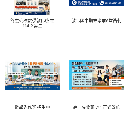
簡杰公校數學敦化班 在
敦化國中期末考前6堂衝刺
114-2 第二
數學先修班 招生中
高一先修班 7/4 正式啟航