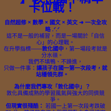
卡位戰！
自然超修 × 數學 × 國文 × 英文 ➜ 一次全攻
略 .ᐟ.ᐟ
這不是一般的補習，而是一場關於「自信
心」的心理戰。
在升學指標——
敦化國中
，第一場段考就是
分水嶺。
我們不填鴨、不躁進，
只做一件事：
讓孩子在國一第一次段考，就
站穩領先群。
為什麼我們專攻「敦化國中」？
敦化具備成熟的學習風氣與強大的同儕競
爭。
但現實很殘酷：
若國一上第一次段考跌破