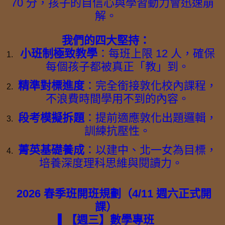
70 分，孩子的自信心與學習動力會迅速崩
解。
我們的四大堅持：
小班制極致教學
：每班上限 12 人，確保
每個孩子都被真正「教」到。
精準對標進度
：完全銜接敦化校內課程，
不浪費時間學用不到的內容。
段考模擬拆題
：提前適應敦化出題邏輯，
訓練抗壓性。
菁英基礎養成
：以建中、北一女為目標，
培養深度理科思維與閱讀力。
2026 春季班開班規劃（4/11 週六正式開
課）
▌【週三】數學專班