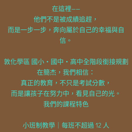
在這裡——
他們不是被成績追趕，
而是一步一步，奔向屬於自己的幸福與自
信。
敦化學區 國小・國中・高中全階段銜接規劃
在簡杰，我們相信：
真正的教育，不只是考試分數，
而是讓孩子在努力中，看見自己的光。
我們的課程特色
小班制教學｜每班不超過 12 人