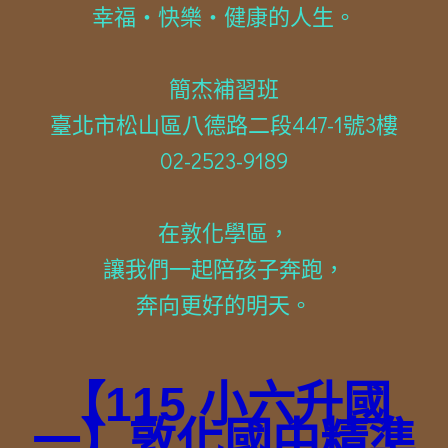
幸福・快樂・健康的人生。
簡杰補習班
臺北市松山區八德路二段447-1號3樓
02-2523-9189
在敦化學區，
讓我們一起陪孩子奔跑，
奔向更好的明天。
【115 小六升國
一】敦化國中精準