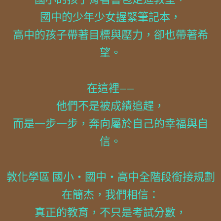
國中的少年少女握緊筆記本，
高中的孩子帶著目標與壓力，卻也帶著希
望。
在這裡——
他們不是被成績追趕，
而是一步一步，奔向屬於自己的幸福與自
信。
敦化學區 國小・國中・高中全階段銜接規劃
在簡杰，我們相信：
真正的教育，不只是考試分數，