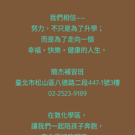
我們相信——
努力，不只是為了升學；
而是為了走向一個
幸福・快樂・健康的人生。
簡杰補習班
臺北市松山區八德路二段447-1號3樓
02-2523-9189
在敦化學區，
讓我們一起陪孩子奔跑，