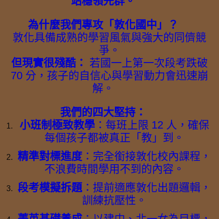
站穩領先群。
為什麼我們專攻「敦化國中」？
敦化具備成熟的學習風氣與強大的同儕競
爭。
但現實很殘酷：
若國一上第一次段考跌破
70 分，孩子的自信心與學習動力會迅速崩
解。
我們的四大堅持：
小班制極致教學
：每班上限 12 人，確保
每個孩子都被真正「教」到。
精準對標進度
：完全銜接敦化校內課程，
不浪費時間學用不到的內容。
段考模擬拆題
：提前適應敦化出題邏輯，
訓練抗壓性。
菁英基礎養成
：以建中、北一女為目標，