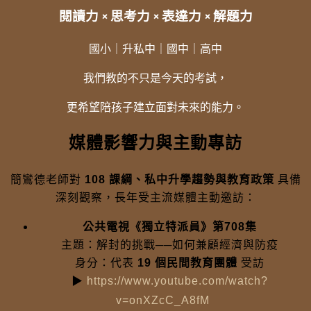
閱讀力 × 思考力 × 表達力 × 解題力
國小｜升私中｜國中｜高中
我們教的不只是今天的考試，
更希望陪孩子建立面對未來的能力。
媒體影響力與主動專訪
簡鸞德老師對
108 課綱、私中升學趨勢與教育政策
具備
深刻觀察，長年受主流媒體主動邀訪：
公共電視《獨立特派員》第708集
主題：解封的挑戰──如何兼顧經濟與防疫
身分：代表
19 個民間教育團體
受訪
▶
https://www.youtube.com/watch?
v=onXZcC_A8fM