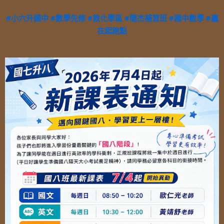
#小六升國中
#數學先修
#敦化學區
#簡杰補習班
#國中數學
#贏
在起跑點