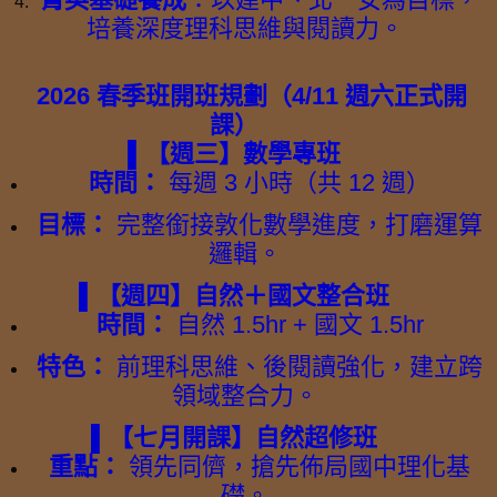
培養深度理科思維與閱讀力。
2026 春季班開班規劃（4/11 週六正式開
課）
▌【週三】數學專班
時間：
每週 3 小時（共 12 週）
目標：
完整銜接敦化數學進度，打磨運算
邏輯。
▌【週四】自然＋國文整合班
時間：
自然 1.5hr + 國文 1.5hr
特色：
前理科思維、後閱讀強化，建立跨
領域整合力。
▌【七月開課】自然超修班
重點：
領先同儕，搶先佈局國中理化基
礎。