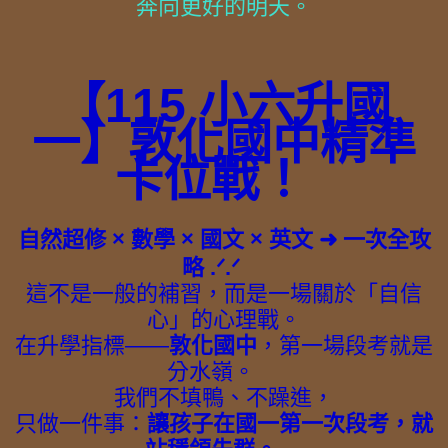
奔向更好的明天。
【115 小六升國
一】敦化國中精準
卡位戰！
自然超修 × 數學 × 國文 × 英文 ➜ 一次全攻
略 .ᐟ.ᐟ
這不是一般的補習，而是一場關於「自信
心」的心理戰。
在升學指標——
敦化國中
，第一場段考就是
分水嶺。
我們不填鴨、不躁進，
只做一件事：
讓孩子在國一第一次段考，就