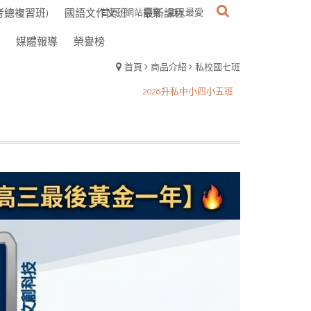
考總複習班)
國語文作文班
首頁
網站導覽
最新課程
加入最愛
媒體報導
榮譽榜
首頁
商品介紹
私校國七班
小六升敦化國中先修補習開跑了
2026升私中小四小五班
星期三作敦化國小學區作文
小六升敦化國中先修補習開跑了
2026升私中小四小五班
星期三作敦化國小學區作文