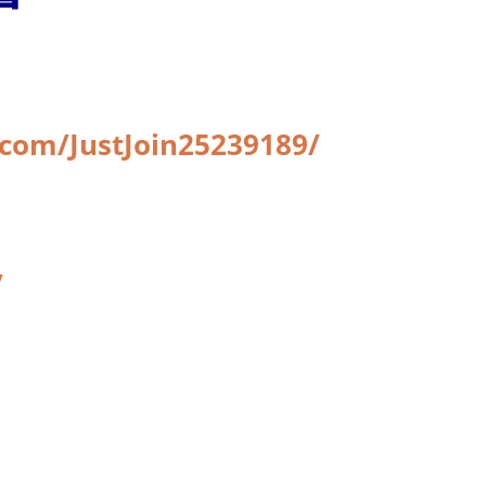
com/JustJoin25239189/
/