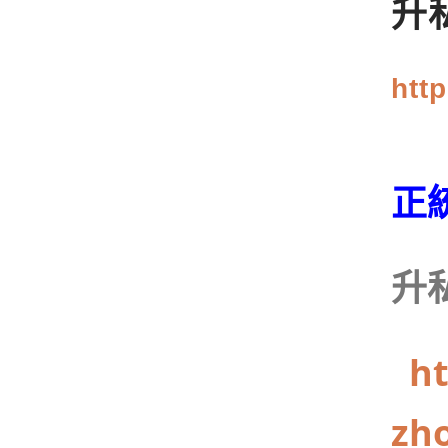
升
htt
正
升
ht
zh