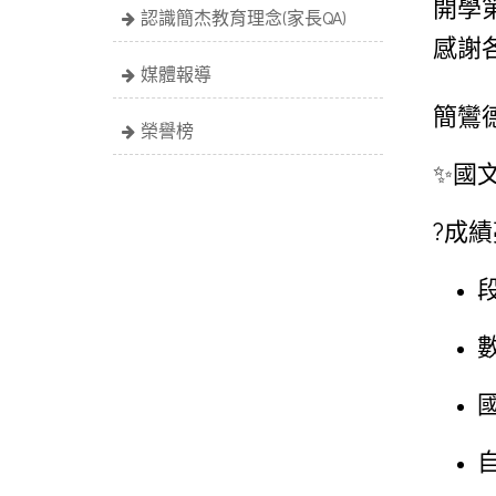
開學
認識簡杰教育理念(家長QA)
感謝
媒體報導
簡鸞
榮譽榜
✨國
?成