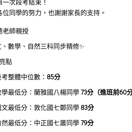
第一次段考結束！
各位同學的努力，也謝謝家長的支持。
德老師親授
文、數學、自然三科同步精修✨
績亮點
段考整體中位數：
85分
數學最低分：蘭雅國八楊同學
73分（進班前60
國文最低分：敦化國七鄭同學
83分
自然最低分：中正國七蕭同學
79分