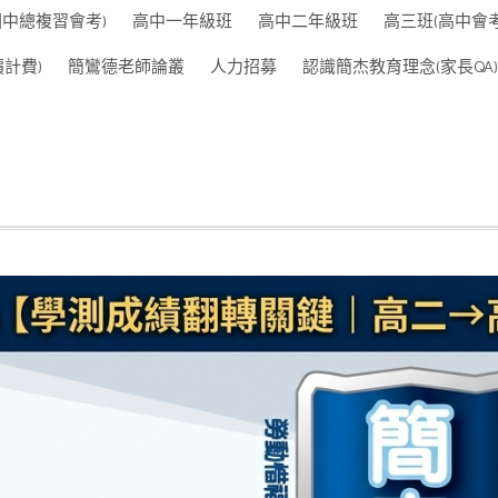
國中總複習會考)
高中一年級班
高中二年級班
高三班(高中會
計費)
簡鸞德老師論叢
人力招募
認識簡杰教育理念(家長QA)