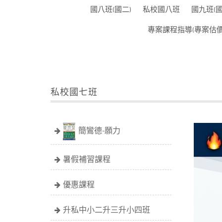
國八班(國二)
私校國八班
國九班(
簡杰補習班
專案課程指導(專案估價
私校國七班
簡鸞德-願力
暑假補習課程
優惠課程
升私中小二升三升小四班