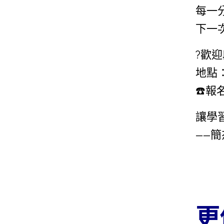
每一
下一
?歡
地點
☎️報名
讓學
——簡
更