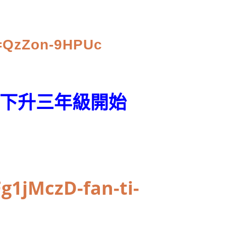
v=QzZon-9HPUc
下升三年級開始
g1jMczD-fan-ti-