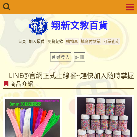
翔新文教百貨
首頁
加入最愛
瀏覽紀錄
購物車
填寫付款單
訂單查詢
會員登入
註冊
LINE@官網正式上線囉~趕快加入隨時掌握
商品介紹
最新商品資訊...
LINE@官網正式上線囉~趕快加入隨時掌握
最新商品資訊...