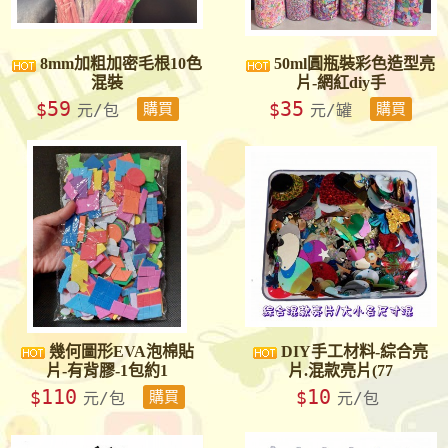
8mm加粗加密毛根10色
50ml圓瓶裝彩色造型亮
混裝
片-網紅diy手
59
35
$
$
元/包
購買
元/罐
購買
幾何圖形EVA泡棉貼
DIY手工材料-綜合亮
片-有背膠-1包約1
片.混款亮片(77
110
10
$
$
元/包
購買
元/包