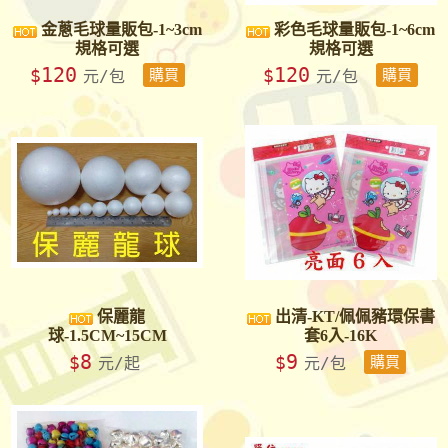
金蔥毛球量販包-1~3cm
彩色毛球量販包-1~6cm
規格可選
規格可選
120
120
$
$
元/包
購買
元/包
購買
保麗龍
出清-KT/佩佩豬環保書
球-1.5CM~15CM
套6入-16K
8
9
$
$
元/起
元/包
購買