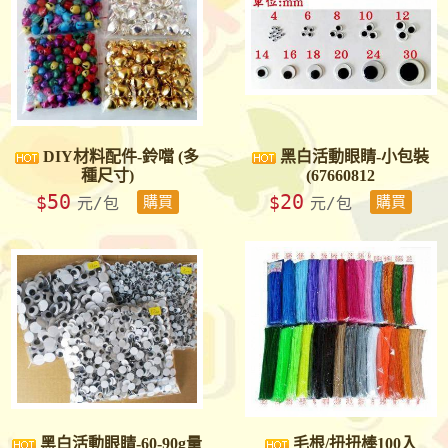
DIY材料配件-鈴噹 (多
黑白活動眼睛-小包裝
種尺寸)
(67660812
50
20
$
$
元/包
購買
元/包
購買
黑白活動眼睛-60-90g量
毛根/扭扭棒100入