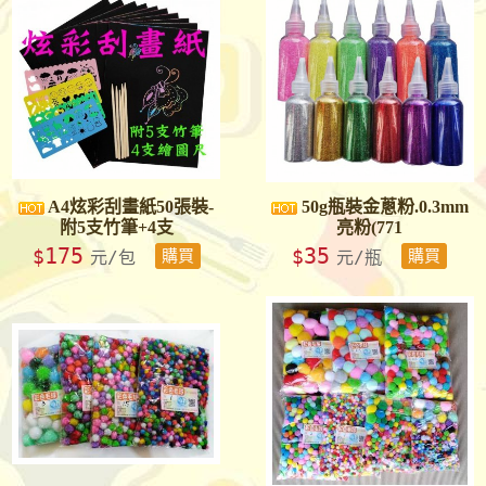
A4炫彩刮畫紙50張裝-
50g瓶裝金蔥粉.0.3mm
附5支竹筆+4支
亮粉(771
175
35
$
$
元/包
購買
元/瓶
購買