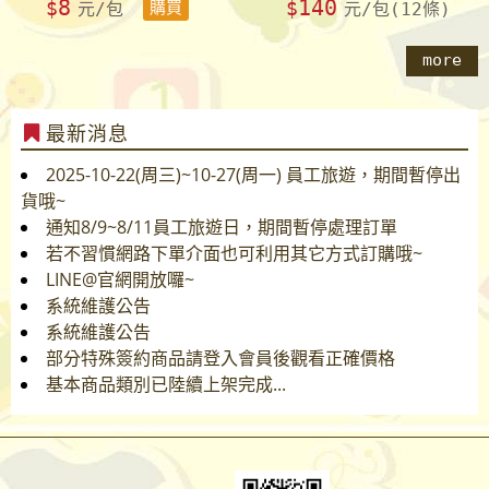
8
140
$
$
元/包
購買
元/包(12條)
more
最新消息
2025-10-22(周三)~10-27(周一) 員工旅遊，期間暫停出
貨哦~
通知8/9~8/11員工旅遊日，期間暫停處理訂單
若不習慣網路下單介面也可利用其它方式訂購哦~
LINE@官網開放囉~
系統維護公告
系統維護公告
部分特殊簽約商品請登入會員後觀看正確價格
基本商品類別已陸續上架完成...