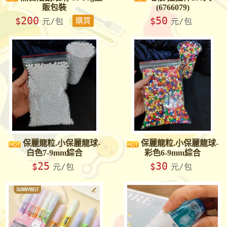
販包裝
(6766079)
200
50
$
$
元/包
購買
元/包
保麗龍粒.小保麗龍球-
保麗龍粒.小保麗龍球-
白色7-9mm綜合
彩色6-9mm綜合
25
30
$
$
元/包
元/包