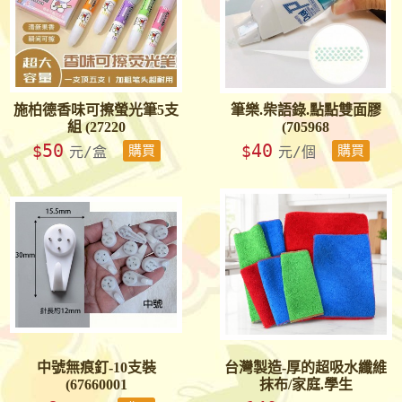
施柏德香味可擦螢光筆5支
筆樂.柴語錄.點點雙面膠
組 (27220
(705968
50
40
$
$
元/盒
購買
元/個
購買
中號無痕釘-10支裝
台灣製造-厚的超吸水纖維
(67660001
抹布/家庭.學生