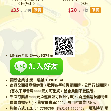
016(WJ-0
0836
35
20
$
$
元/個
購買
元/條
購買
LINE官網ID:
@vwy5279m
翔新企業社 統一編號:10961934
商品全面批發價供應，歡迎各學校
機關團體、公司行號團購。
(首次下單需滿2000元方可出貨，舊會員則不受限制).
單次訂購滿2000元免運費並可貨到付款，(寄送偏遠及離島地
區運費需另計)，舊會員未滿2000元需自付運費150元
聯絡方式:TEL:04-7766766 FAX:04-7766466
服務時間:周