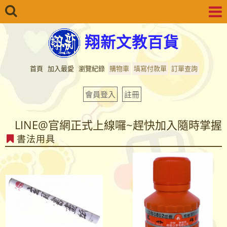
翔新文教百貨
首頁
加入最愛
瀏覽紀錄
購物車
填寫付款單
訂單查詢
會員登入
註冊
LINE@官網正式上線囉~趕快加入隨時掌握
書法用具
最新商品資訊...
LINE@官網正式上線囉~趕快加入隨時掌握
最新商品資訊...