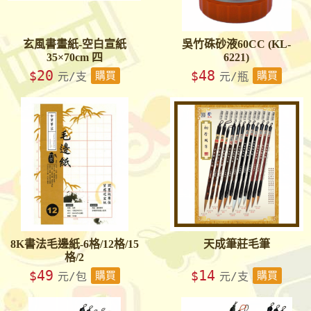
玄風書畫紙-空白宣紙
吳竹硃砂液60CC (KL-
35×70cm 四
6221)
20
48
$
$
元/支
購買
元/瓶
購買
8K書法毛邊紙-6格/12格/15
天成筆莊毛筆
格/2
49
14
$
$
元/包
購買
元/支
購買