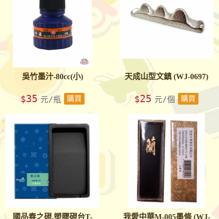
吳竹墨汁-80cc(小)
天成山型文鎮 (WJ-0697)
35
25
$
$
元/瓶
購買
元/個
購買
國品春之硯.塑膠硯台T-
我愛中華M-005墨條 (WJ-