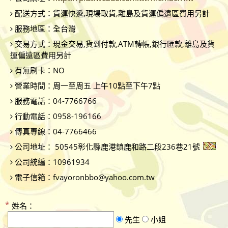
配送方式：
貨運快遞,現場取貨,離島及貨運偏遠區費用另計
服務地區：
全台灣
交易方式：
現金交易,貨到付款,ATM轉帳,銀行匯款,離島及貨
運偏遠區費用另計
有無刷卡：
NO
營業時間：
周一至周五 上午10點至下午7點
服務電話：
04-7766766
行動電話：
0958-196166
傳真專線：
04-7766466
公司地址：
50545彰化縣鹿港鎮鹿和路二段236巷21號
公司統編：
10961934
電子信箱：
fvayoronbbo@yahoo.com.tw
姓名：
先生
小姐