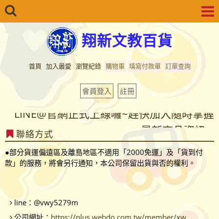
翔新文教百貨
首頁
加入最愛
瀏覽紀錄
購物車
填寫付款單
訂單查詢
會員登入
註冊
LINE@官網正式上線囉~趕快加入隨時掌握
最新商品資訊...
聯絡方式
LINE@官網正式上線囉~趕快加入隨時掌握
●部分貨運偏遠區及離島地區不適用「2000免運」及「貨到付
最新商品資訊...
款」的服務，將會另行通知，本公司保留出貨與否的權利。
line：
@vwy5279m
公司網址：
https://plus.webdo.com.tw/member/xw